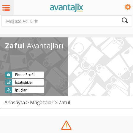
Zaful
Avantajları
Firma Profili
İstatistikler
İpuçları
Anasayfa
>
Mağazalar
> Zaful