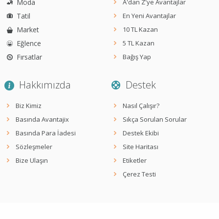
Moda
A'dan Z'ye Avantajlar
Tatil
En Yeni Avantajlar
Market
10 TL Kazan
Eğlence
5 TL Kazan
Fırsatlar
Bağış Yap
Hakkımızda
Destek
Biz Kimiz
Nasıl Çalışır?
Basında Avantajix
Sıkça Sorulan Sorular
Basında Para İadesi
Destek Ekibi
Sözleşmeler
Site Haritası
Bize Ulaşın
Etiketler
Çerez Testi