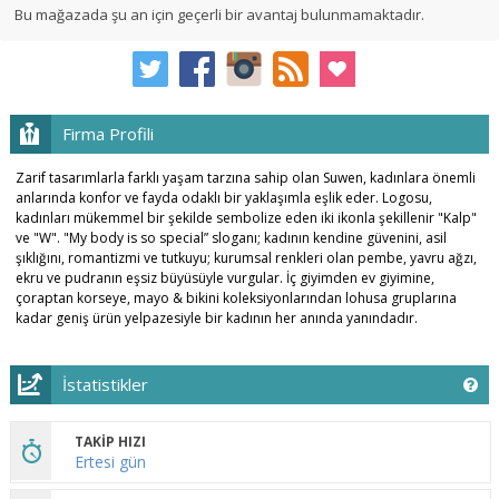
Bu mağazada şu an için geçerli bir avantaj bulunmamaktadır.
Firma Profili
Zarif tasarımlarla farklı yaşam tarzına sahip olan Suwen, kadınlara önemli
anlarında konfor ve fayda odaklı bir yaklaşımla eşlik eder. Logosu,
kadınları mükemmel bir şekilde sembolize eden iki ikonla şekillenir "Kalp"
ve "W". "My body is so special” sloganı; kadının kendine güvenini, asil
şıklığını, romantizmi ve tutkuyu; kurumsal renkleri olan pembe, yavru ağzı,
ekru ve pudranın eşsiz büyüsüyle vurgular. İç giyimden ev giyimine,
çoraptan korseye, mayo & bikini koleksiyonlarından lohusa gruplarına
kadar geniş ürün yelpazesiyle bir kadının her anında yanındadır.
İstatistikler
TAKİP HIZI
Ertesi gün