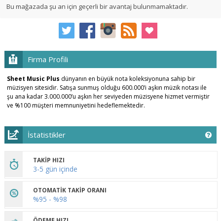
Bu mağazada şu an için geçerli bir avantaj bulunmamaktadır.
Firma Profili
Sheet Music Plus
dünyanın en büyük nota koleksiyonuna sahip bir
müzisyen sitesidir. Satışa sunmuş olduğu 600.000’i aşkın müzik notası ile
şu ana kadar 3.000.000’u aşkın her seviyeden müzisyene hizmet vermiştir
ve %100 müşteri memnuniyetini hedeflemektedir.
İstatistikler
TAKİP HIZI
3-5 gün içinde
OTOMATİK TAKİP ORANI
%95 - %98
ÖDEME HIZI