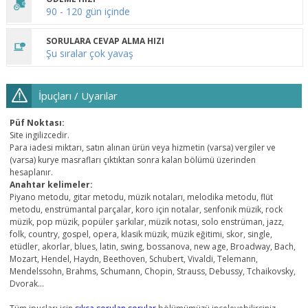
90 - 120 gün içinde
SORULARA CEVAP ALMA HIZI
Şu sıralar çok yavaş
İpuçları / Uyarılar
Püf Noktası:
Site ingilizcedir.
Para iadesi miktarı, satın alınan ürün veya hizmetin (varsa) vergiler ve
(varsa) kurye masrafları çıktıktan sonra kalan bölümü üzerinden
hesaplanır.
Anahtar kelimeler:
Piyano metodu, gitar metodu, müzik notaları, melodika metodu, flüt
metodu, enstrümantal parçalar, koro için notalar, senfonik müzik, rock
müzik, pop müzik, popüler şarkılar, müzik notası, solo enstrüman, jazz,
folk, country, gospel, opera, klasik müzik, müzik eğitimi, skor, single,
etüdler, akorlar, blues, latin, swing, bossanova, new age, Broadway, Bach,
Mozart, Hendel, Haydn, Beethoven, Schubert, Vivaldi, Telemann,
Mendelssohn, Brahms, Schumann, Chopin, Strauss, Debussy, Tchaikovsky,
Dvorak...