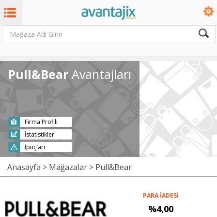
Pull&Bear
Avantajları
Firma Profili
İstatistikler
İpuçları
Anasayfa
>
Mağazalar
> Pull&Bear
PARA İADESİ
%4,00