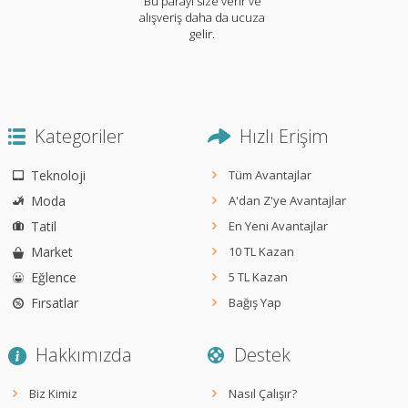
Bu parayı size verir ve
alışveriş daha da ucuza
gelir.
Kategoriler
Hızlı Erişim
Teknoloji
Tüm Avantajlar
Moda
A'dan Z'ye Avantajlar
Tatil
En Yeni Avantajlar
Market
10 TL Kazan
Eğlence
5 TL Kazan
Fırsatlar
Bağış Yap
Hakkımızda
Destek
Biz Kimiz
Nasıl Çalışır?