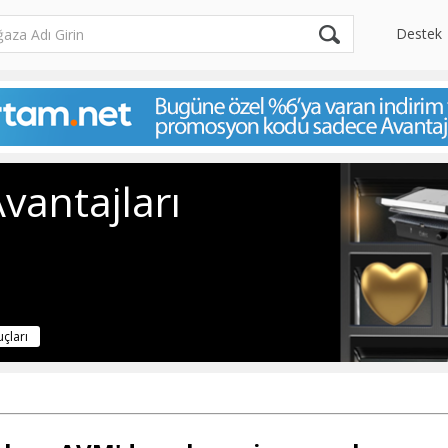
Destek
vantajları
uçları