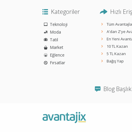
Kategoriler
Hızlı Eri
Teknoloji
Tüm Avantajla
A'dan Z'ye Ava
Moda
En Yeni Avanta
Tatil
10 TL Kazan
Market
5 TL Kazan
Eğlence
Bağış Yap
Fırsatlar
Blog Başlık