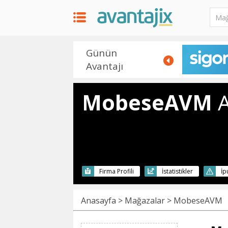
Günün
Avantajı
MobeseAVM
A
Firma Profili
İstatistikler
İp
Anasayfa
>
Mağazalar
> MobeseAVM