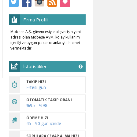
Firma Profili
Mobese A.Ş. güvencesiyle alışverişin yeni
adresi olan Mobese AVM, kolay kullanım
içeriği ve uygun pazar oranlarıyla hizmet
vermektedir.
İstatistikler
TAKİP HIZI
Ertesi gün
OTOMATİK TAKİP ORANI
%95 - %98
ÖDEME HIZI
45 - 90 gün içinde
SORULARA CEVAP ALMA HIZI