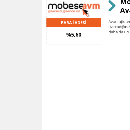
Mo
Av
Avantajix'te
PARA İADESİ
Harcadığınız
daha da ucu
%5,60