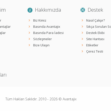
şim
Hakkımızda
Destek
r
Biz Kimiz
Nasıl Çalışır?
ntajlar
Basında Avantajix
Sıkça Sorulan So
jlar
Basında Para İadesi
Destek Ekibi
Sözleşmeler
Site Haritası
Bize Ulaşın
Etiketler
Çerez Testi
ları
Tüm Hakları Saklıdır. 2010 -
2026
© Avantajix