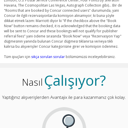
London, U.S. Postal Service Conference Center, Four Points by Sheraton
Havana, The Cosmopolitan Las Vegas, Autograph Collection gibi)... Bir de
"Rooms that are booked by Concur connected users" durumunda, yani
Concur ile ilgili rezervasyonlarda komisyon alınamıyor; ki buna şöyle
dikkat etmek lazım: Marriott diyor ki "If the checkbox above the "Book
Now" button remains checked, it is acknowledged that the booking data
will be sent to Concur and these bookings will not qualify for publisher
referral fees" yani ödeme sırasında "Book Now" veya "Rezervasyon Yap"
düğmesinin yanında bulunan Concur düğmesi tıklanırsa ve/veya tıklı
kalırsa bu alışverişler Concur kategorisine girer ve komisyon ödenmez.
Tüm ipuçları için
sıkça sorulan sorular
bölümümüzü inceleyebilirsiniz.
Çalışıyor?
Nasıl
Yaptığınız alışverişlerden Avantajix ile para kazanmanız çok kolay.