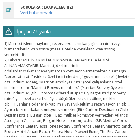
SORULARA CEVAP ALMA HIZI
Veri bulunamadı.
İpuçları / Uyarılar
1) Marriott işlem onaylarını, rezervasyonların karşılığı olan ürün veya
hizmet tüketildikten sonra (mesela otelde konaklandıktan sonra)
vermektedir.
2) Dikkat! ÖZEL İNDİRİMLİ REZERVASYONLARDAN PARA İADESİ
ALINAMAMAKTADIR: Marriott, özel indirimli
odalardan/paketlerden/fiyatlardan komisyon vermemektedir. Örneğin
"corporate rate" (şirkete özel indirimlerden), "government rate" (devlete
özel indirimlerden), "Marriott employee rate" (otel çalışanlarına özel
indirimlerden), "Marriott Bonvoy members" (Marriott Bonvoy üyelerine
özel indirimler) gibi... "Rooms offered at specially negotiated property
rates" yani özel pazarlıkla fiyatı düşürülerek teklif edilmiş mülkler
gibi... Puanlarla ödenerek yapılmış veya yükseltilmiş rezervasyonlar gibi...
Ayrıca bazı markalar komisyon vermezler (Ritz-Carlton Destination Club,
Design Hotels, Bulgari gibi)... Bazı mülkler komisyon vermezler (Atlantis,
Autograph Collection, Bulgari Hotel, London, Joshua G.E. Medical Corp.
Conference Center, Jesse Jones Rotary Conference Center, Marriott Ranch,
Protea Hotel Amani Beach, Protea Hotel Mbweni Ruins, The Ritz-Carlton