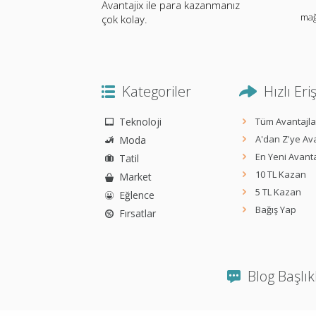
Avantajix ile para kazanmanız
mağ
çok kolay.
Kategoriler
Hızlı Eri
Teknoloji
Tüm Avantajla
A'dan Z'ye Ava
Moda
En Yeni Avanta
Tatil
10 TL Kazan
Market
5 TL Kazan
Eğlence
Bağış Yap
Fırsatlar
Blog Başlık