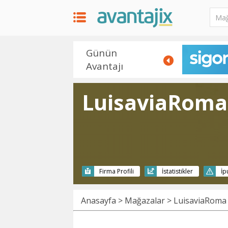
Günün
Avantajı
LuisaviaRoma
Firma Profili
İstatistikler
İp
Anasayfa
>
Mağazalar
> LuisaviaRoma