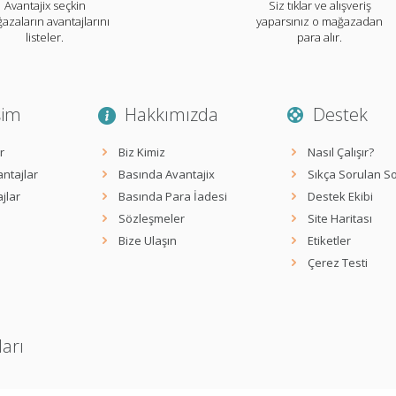
Avantajix seçkin
Siz tıklar ve alışveriş
azaların avantajlarını
yaparsınız o mağazadan
listeler.
para alır.
şim
Hakkımızda
Destek
r
Biz Kimiz
Nasıl Çalışır?
ntajlar
Basında Avantajix
Sıkça Sorulan So
jlar
Basında Para İadesi
Destek Ekibi
Sözleşmeler
Site Haritası
Bize Ulaşın
Etiketler
Çerez Testi
ları