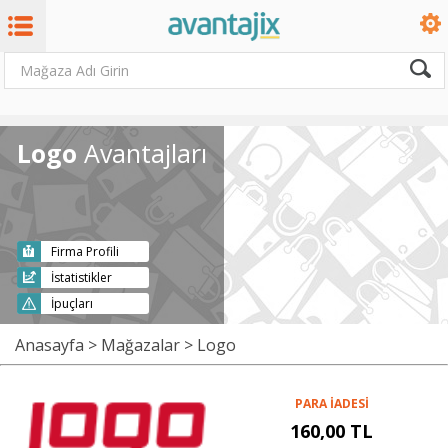
Logo
Avantajları
Firma Profili
İstatistikler
İpuçları
Anasayfa
>
Mağazalar
> Logo
PARA İADESİ
160,00 TL