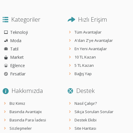
Kategoriler
Hızlı Erişim
Teknoloji
Tüm Avantajlar
Moda
A'dan Z'ye Avantajlar
Tatil
En Yeni Avantajlar
Market
10 TL Kazan
Eğlence
5 TL Kazan
Fırsatlar
Bağış Yap
Hakkımızda
Destek
Biz Kimiz
Nasıl Çalışır?
Basında Avantajix
Sıkça Sorulan Sorular
Basında Para İadesi
Destek Ekibi
Sözleşmeler
Site Haritası