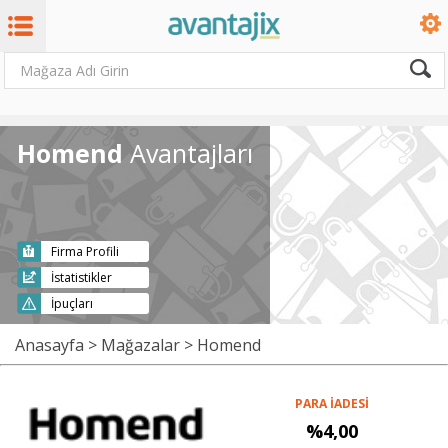
Homend
Avantajları
Firma Profili
İstatistikler
İpuçları
Anasayfa
>
Mağazalar
> Homend
PARA İADESİ
%4,00