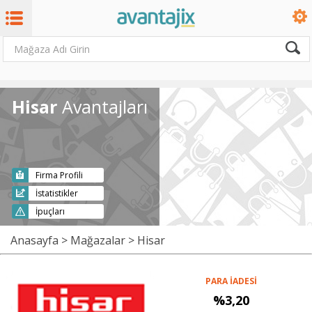
Hisar
Avantajları
Firma Profili
İstatistikler
İpuçları
Anasayfa
>
Mağazalar
> Hisar
PARA İADESİ
%3,20