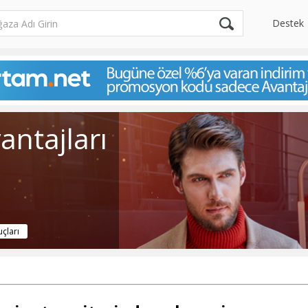
Destek
antajları
uçları