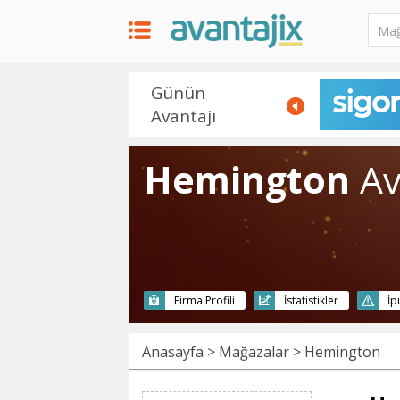
Günün
Avantajı
Hemington
Av
Firma Profili
İstatistikler
İp
Anasayfa
>
Mağazalar
> Hemington