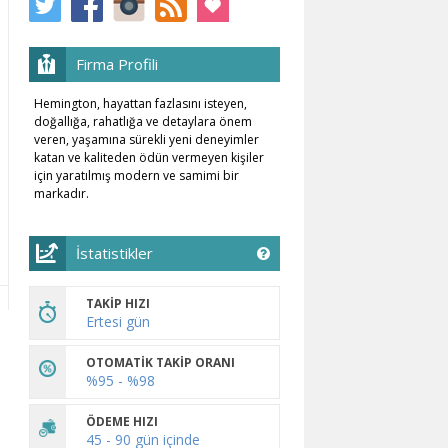
Firma Profili
Hemington, hayattan fazlasını isteyen,
doğallığa, rahatlığa ve detaylara önem
veren, yaşamına sürekli yeni deneyimler
katan ve kaliteden ödün vermeyen kişiler
için yaratılmış modern ve samimi bir
markadır.
İstatistikler
TAKİP HIZI
Ertesi gün
OTOMATİK TAKİP ORANI
%95 - %98
ÖDEME HIZI
45 - 90 gün içinde