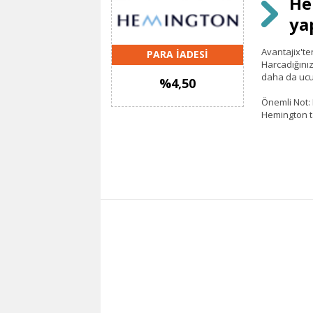
He
ya
Avantajix'te
PARA İADESİ
Harcadığınız
daha da ucu
%4,50
Önemli Not: 
Hemington t