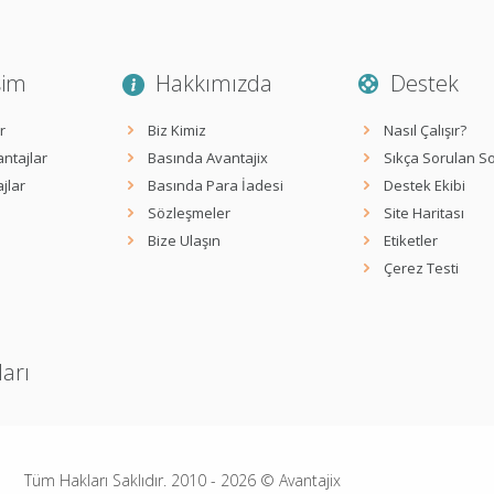
şim
Hakkımızda
Destek
r
Biz Kimiz
Nasıl Çalışır?
ntajlar
Basında Avantajix
Sıkça Sorulan So
jlar
Basında Para İadesi
Destek Ekibi
Sözleşmeler
Site Haritası
Bize Ulaşın
Etiketler
Çerez Testi
ları
Tüm Hakları Saklıdır. 2010 -
2026
© Avantajix