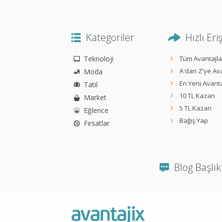
Kategoriler
Hızlı Eri
Teknoloji
Tüm Avantajla
A'dan Z'ye Ava
Moda
En Yeni Avanta
Tatil
10 TL Kazan
Market
5 TL Kazan
Eğlence
Bağış Yap
Fırsatlar
Blog Başlık