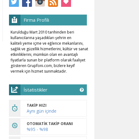
Firma Profili
Kurulduğu
Mart 2010
tarihinden
beri
kullanıcılarına
yaşadıkları
şehrin
en
kaliteli
yeme
içme
ve
eğlence
mekanlarını
,
sağlık
ve
güzellik
hizmetlerini
,
kültür
ve
sanat
etkinliklerini
,
mümkün
olan
en
avantajlı
fiyatlarla
sunan
bir
platform
olarak
faaliyet
gösteren Grupfoni.com, bizlere keyif
vermek için hizmet sunmaktadır.
İstatistikler
TAKİP HIZI
Aynı gün içinde
OTOMATİK TAKİP ORANI
%95 - %98