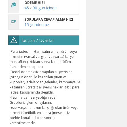
ÖDEME HIZI
45 - 90 gün içinde
SORULARA CEVAP ALMA HIZI
15 günden az
İpuçları / Uyarılar
-Para
iadesi
miktarı
,
satın
alınan
ürün
veya
hizmetin
(
varsa
)
vergiler
ve
(
varsa
)
kurye
masrafları
çıktıktan
sonra
kalan
bölüm
üzerinden
hesaplanır
.
-Bedel
ödemeksizin
yapılan
alışverişler
(
örneğin
öneri
ile
kazanılan
puan
ve
kuponlar
,
iadelerden
gelenler
,
kampanya
ile
kazanılan
ücretsiz
alışveriş
hakları
gibi
)
para
iadesi
kapsamında
değildir
.
-Tatil harcaması yaptığınızda
Grupfoni, işlem onaylarını,
rezervasyonunuzun karşılığı olan ürün veya
hizmet tüketildikten sonra (mesela siz
otelde konakladıktan sonra)
verebilmektedir.