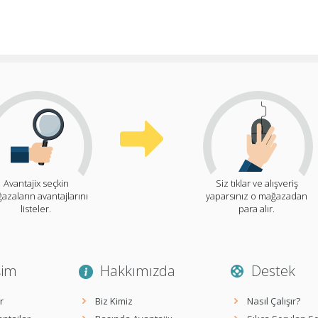
Avantajix seçkin
Siz tıklar ve alışveriş
azaların avantajlarını
yaparsınız o mağazadan
listeler.
para alır.
şim
Hakkımızda
Destek
r
Biz Kimiz
Nasıl Çalışır?