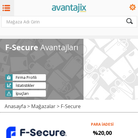
F-Secure
Avantajları
Firma Profili
İstatistikler
İpuçları
Anasayfa
>
Mağazalar
> F-Secure
PARA İADESİ
%20,00