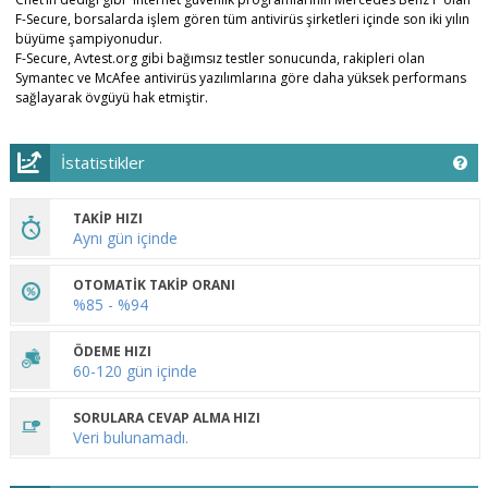
F-Secure, borsalarda işlem gören tüm antivirüs şirketleri içinde son iki yılın
büyüme şampiyonudur.
F-Secure, Avtest.org gibi bağımsız testler sonucunda, rakipleri olan
Symantec ve McAfee antivirüs yazılımlarına göre daha yüksek performans
sağlayarak övgüyü hak etmiştir.
İstatistikler
TAKİP HIZI
Aynı gün içinde
OTOMATİK TAKİP ORANI
%85 - %94
ÖDEME HIZI
60-120 gün içinde
SORULARA CEVAP ALMA HIZI
Veri bulunamadı.