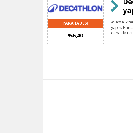
De
ya
Avantajix'te
PARA İADESİ
yapın. Harca
daha da ucu
%6,40