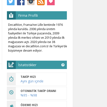
Firma Profili
Decathlon, Fransa’nın Lille kentinde 1976
yılında kuruldu. 2006 yılında üretim
faaliyetleri ile Türkiye pazarında, 2009
yılında ilk merkez ofisini ve 2010 yılında ilk
mağazasını açtı. 2020 yılında ise 38
mağazası ve decathlon.com.tr ile Türkiye’de
büyümeye devam ediyor.
İstatistikler
TAKİP HIZI
Aynı gün içinde
OTOMATİK TAKİP ORANI
%95 - %98
ÖDEME HIZI