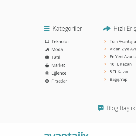
Kategoriler
Hızlı Eri
Teknoloji
Tüm Avantajla
A'dan Z'ye Ava
Moda
En Yeni Avanta
Tatil
10 TL Kazan
Market
5 TL Kazan
Eğlence
Bağış Yap
Fırsatlar
Blog Başlık