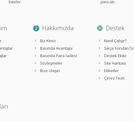
listeler.
para alır.
şim
Hakkımızda
Destek
r
Biz Kimiz
Nasıl Çalışır?
ntajlar
Basında Avantajix
Sıkça Sorulan So
jlar
Basında Para İadesi
Destek Ekibi
Sözleşmeler
Site Haritası
Bize Ulaşın
Etiketler
Çerez Testi
ları