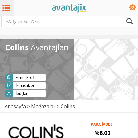
Colins
Avantajları
Firma Profili
İstatistikler
İpuçları
Anasayfa
>
Mağazalar
> Colins
PARA İADESİ
%8,00