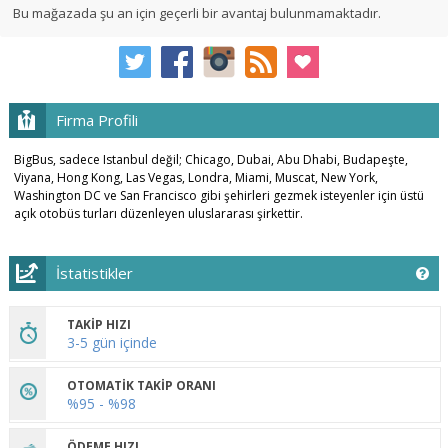
Bu mağazada şu an için geçerli bir avantaj bulunmamaktadır.
Firma Profili
BigBus, sadece Istanbul değil; Chicago, Dubai, Abu Dhabi, Budapeşte,
Viyana, Hong Kong, Las Vegas, Londra, Miami, Muscat, New York,
Washington DC ve San Francisco gibi şehirleri gezmek isteyenler için üstü
açık otobüs turları düzenleyen uluslararası şirkettir.
İstatistikler
TAKİP HIZI
3-5 gün içinde
OTOMATİK TAKİP ORANI
%95 - %98
ÖDEME HIZI