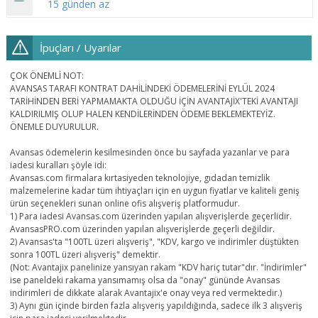
15 günden az
İpuçları / Uyarılar
ÇOK ÖNEMLİ NOT:
AVANSAS TARAFI KONTRAT DAHİLİNDEKİ ÖDEMELERİNİ EYLÜL 2024
TARİHİNDEN BERİ YAPMAMAKTA OLDUĞU İÇİN AVANTAJİX'TEKİ AVANTAJI
KALDIRILMIŞ OLUP HALEN KENDİLERİNDEN ÖDEME BEKLEMEKTEYİZ.
ÖNEMLE DUYURULUR.
Avansas ödemelerin kesilmesinden önce bu sayfada yazanlar ve para
iadesi kuralları şöyle idi:
Avansas.com firmalara kırtasiyeden teknolojiye, gıdadan temizlik
malzemelerine kadar tüm ihtiyaçları için en uygun fiyatlar ve kaliteli geniş
ürün seçenekleri sunan online ofis alışveriş platformudur.
1) Para iadesi Avansas.com üzerinden yapılan alışverişlerde geçerlidir.
AvansasPRO.com üzerinden yapılan alışverişlerde geçerli değildir.
2) Avansas'ta "100TL üzeri alışveriş", "KDV, kargo ve indirimler düştükten
sonra 100TL üzeri alışveriş" demektir.
(Not: Avantajix panelinize yansıyan rakam "KDV hariç tutar"dır. "İndirimler"
ise paneldeki rakama yansımamış olsa da "onay" gününde Avansas
indirimleri de dikkate alarak Avantajix'e onay veya red vermektedir.)
3) Aynı gün içinde birden fazla alışveriş yapıldığında, sadece ilk 3 alışveriş