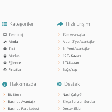
Kategoriler
Hızlı Erişim
Teknoloji
Tüm Avantajlar
Moda
A'dan Z'ye Avantajlar
Tatil
En Yeni Avantajlar
Market
10 TL Kazan
Eğlence
5 TL Kazan
Fırsatlar
Bağış Yap
Hakkımızda
Destek
Biz Kimiz
Nasıl Çalışır?
Basında Avantajix
Sıkça Sorulan Sorular
Basında Para İadesi
Destek Ekibi