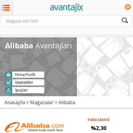
Alibaba
Avantajları
Firma Profili
İstatistikler
İpuçları
Anasayfa
>
Mağazalar
> Alibaba
PARA İADESİ
%2,30