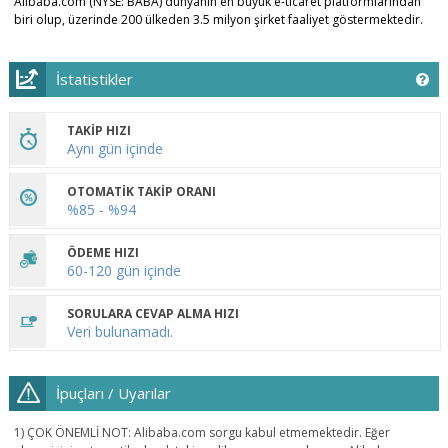
Alibaba.com (NYSE: BABA) dünyanın en büyük e-ticaret platformlarından
biri olup, üzerinde 200 ülkeden 3.5 milyon şirket faaliyet göstermektedir.
İstatistikler
TAKİP HIZI
Aynı gün içinde
OTOMATİK TAKİP ORANI
%85 - %94
ÖDEME HIZI
60-120 gün içinde
SORULARA CEVAP ALMA HIZI
Veri bulunamadı.
İpuçları / Uyarılar
1) ÇOK ÖNEMLİ NOT: Alibaba.com sorgu kabul etmemektedir. Eğer