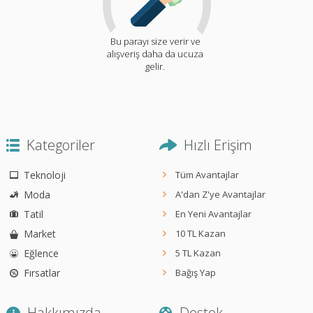
Bu parayı size verir ve
alışveriş daha da ucuza
gelir.
Kategoriler
Hızlı Erişim
Teknoloji
Tüm Avantajlar
Moda
A'dan Z'ye Avantajlar
Tatil
En Yeni Avantajlar
Market
10 TL Kazan
Eğlence
5 TL Kazan
Fırsatlar
Bağış Yap
Hakkımızda
Destek