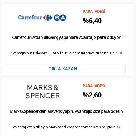
PARA İADESİ
%6,40
CarrefourSA'dan alışveriş yapanlara Avantajix para ödüyor
Avantajix'ten tıklayarak CarrefourSA.com internet sitesine gidin
TIKLA KAZAN
PARA İADESİ
%2,60
Marks&Spencer'dan alışveriş yapın, Avantajix size para ödesin
Avantajix'ten tıklayıp MarksandSpencer.com.tr sitesine gidin