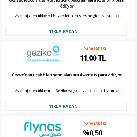
ödüyor
Avantajix'ten tıklayıp Ucuzabilet.com sitesine gidin ve yurt
TIKLA KAZAN
PARA İADESİ
11,00 TL
Geziko'dan uçak bileti satın alanlara Avantajix para ödüyor
Avantajix'ten tıklayarak Geziko'ya gidin ve uçak bileti satın
TIKLA KAZAN
PARA İADESİ
%0,50