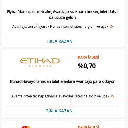
Flynas'dan uçak bileti alın, Avantajix size para ödesin, bilet daha
da ucuza gelsin
Avantajix'ten tıklayarak Flynas internet sitesine gidin ve uçak
TIKLA KAZAN
PARA İADESİ
%0,70
Etihad Havayollarından bilet alanlara Avantajix para ödüyor
Avantajix'ten tıklayıp Etihad Havayolları sitesine gidin ve uçak
TIKLA KAZAN
PARA İADESİ