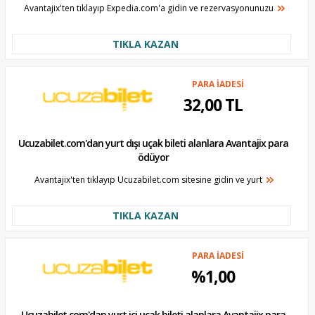
Avantajix'ten tıklayıp Expedia.com'a gidin ve rezervasyonunuzu
TIKLA KAZAN
PARA İADESİ
32,00 TL
Ucuzabilet.com'dan yurt dışı uçak bileti alanlara Avantajix para
ödüyor
Avantajix'ten tıklayıp Ucuzabilet.com sitesine gidin ve yurt
TIKLA KAZAN
PARA İADESİ
%1,00
Ucuzabilet.com'dan yurt içi uçak bileti alanlara Avantajix para