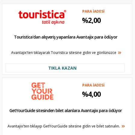
PARA İADESİ
%2,00
Touristica'dan alışveriş yapanlara Avantajix para ödüyor
Avantajix'ten tıklayarak Touristica sitesine gidin ve gönlünüzce
TIKLA KAZAN
PARA İADESİ
%4,00
GetYourGuide sitesinden bilet alanlara Avantajix para ödüyor
Avantajix'ten tıklayıp GetYourGuide sitesine gidin ve bilet satınalın.