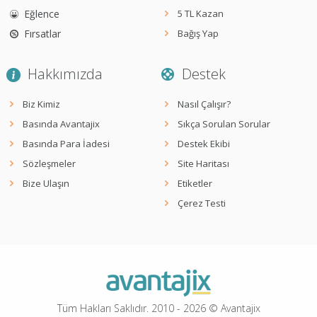
Eğlence
5 TL Kazan
Fırsatlar
Bağış Yap
Hakkımızda
Destek
Biz Kimiz
Nasıl Çalışır?
Basında Avantajix
Sıkça Sorulan Sorular
Basında Para İadesi
Destek Ekibi
Sözleşmeler
Site Haritası
Bize Ulaşın
Etiketler
Çerez Testi
Tüm Hakları Saklıdır. 2010 -
2026
© Avantajix