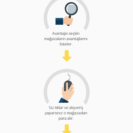
Avantajix seçkin
mağazaların avantajlarını
listeler.
Siz tıklar ve alışveriş
yaparsınız o mağazadan
para alır.