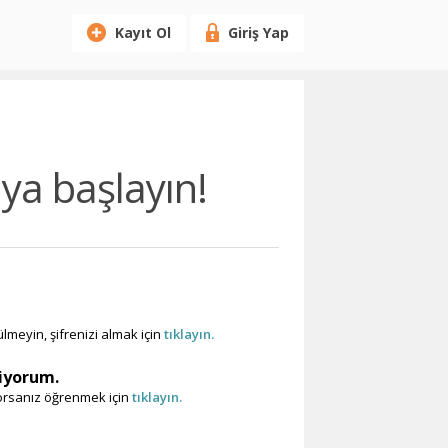
Kayıt Ol
Giriş Yap
ya başlayın!
lmeyin, şifrenizi almak için
tıklayın.
miyorum.
ıyorsanız öğrenmek için
tıklayın.