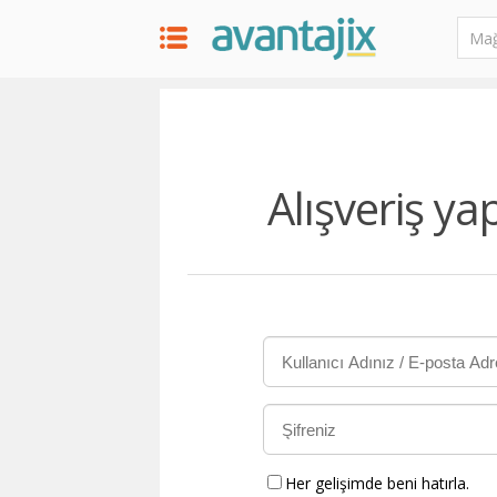
Alışveriş y
Her gelişimde beni hatırla.