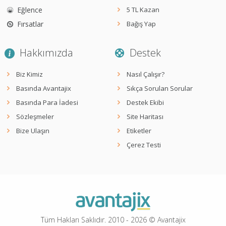
Eğlence
5 TL Kazan
Fırsatlar
Bağış Yap
Hakkımızda
Destek
Biz Kimiz
Nasıl Çalışır?
Basında Avantajix
Sıkça Sorulan Sorular
Basında Para İadesi
Destek Ekibi
Sözleşmeler
Site Haritası
Bize Ulaşın
Etiketler
Çerez Testi
Tüm Hakları Saklıdır. 2010 -
2026
© Avantajix