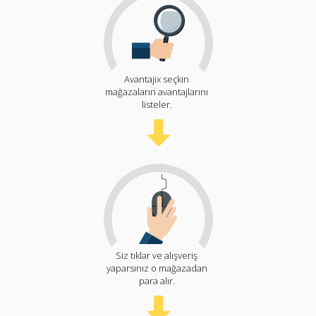
Avantajix seçkin
mağazaların avantajlarını
listeler.
Siz tıklar ve alışveriş
yaparsınız o mağazadan
para alır.