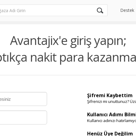
Destek
Avantajix'e giriş yapın;
aptıkça nakit para kazanma
Şifremi Kaybettim
Şifrenizi mi unuttunuz? Üzü
Kullanıcı Adımı Bil
Kullanıcı adınızı hatırlam
Henüz Üye Değilim