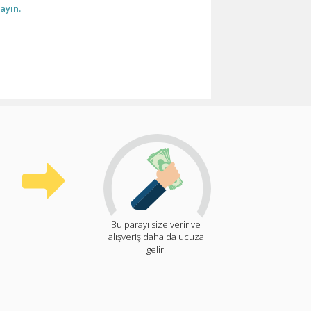
layın.
Bu parayı size verir ve
alışveriş daha da ucuza
gelir.