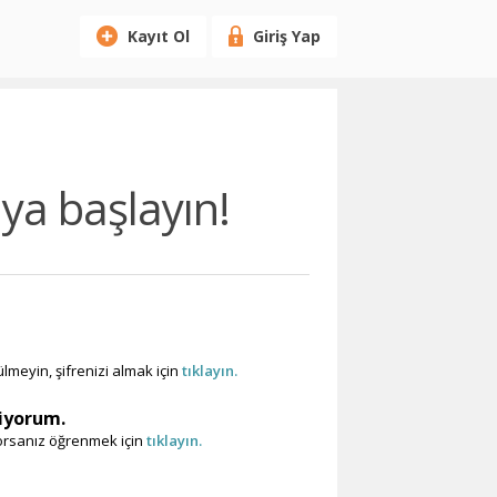
Kayıt Ol
Giriş Yap
ya başlayın!
lmeyin, şifrenizi almak için
tıklayın.
miyorum.
ıyorsanız öğrenmek için
tıklayın.