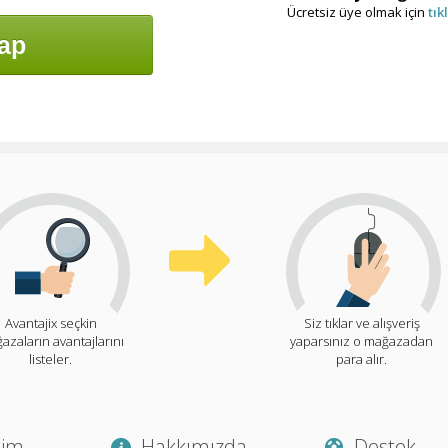
Ücretsiz üye olmak için
tık
Avantajix seçkin
Siz tıklar ve alışveriş
azaların avantajlarını
yaparsınız o mağazadan
listeler.
para alır.
şim
Hakkımızda
Destek