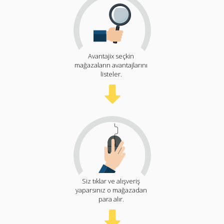
Avantajix seçkin
mağazaların avantajlarını
listeler.
Siz tıklar ve alışveriş
yaparsınız o mağazadan
para alır.