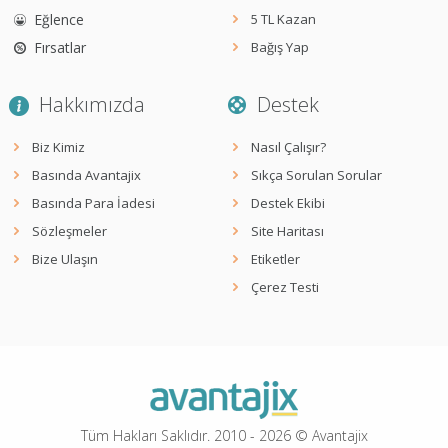
Eğlence
5 TL Kazan
Fırsatlar
Bağış Yap
Hakkımızda
Destek
Biz Kimiz
Nasıl Çalışır?
Basında Avantajix
Sıkça Sorulan Sorular
Basında Para İadesi
Destek Ekibi
Sözleşmeler
Site Haritası
Bize Ulaşın
Etiketler
Çerez Testi
Tüm Hakları Saklıdır. 2010 -
2026
© Avantajix