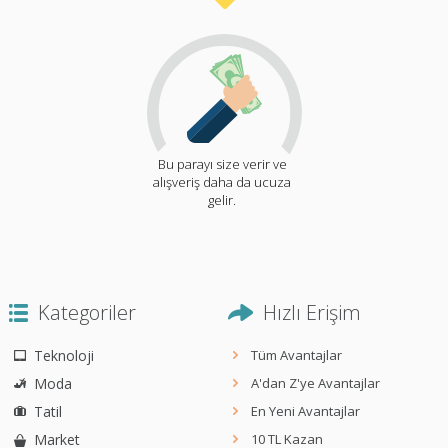
Bu parayı size verir ve
alışveriş daha da ucuza
gelir.
Kategoriler
Hızlı Erişim
Teknoloji
Tüm Avantajlar
Moda
A'dan Z'ye Avantajlar
Tatil
En Yeni Avantajlar
Market
10 TL Kazan