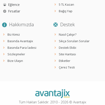
Eğlence
5 TL Kazan
Fırsatlar
Bağış Yap
Hakkımızda
Destek
Biz Kimiz
Nasıl Çalışır?
Basında Avantajix
Sıkça Sorulan Sorular
Basında Para İadesi
Destek Ekibi
Sözleşmeler
Site Haritası
Bize Ulaşın
Etiketler
Çerez Testi
Tüm Hakları Saklıdır. 2010 -
2026
© Avantajix