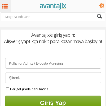
Avantajix'e giriş yapın;
Alışveriş yaptıkça nakit para kazanmaya başlayın!
Her gelişimde beni hatırla.