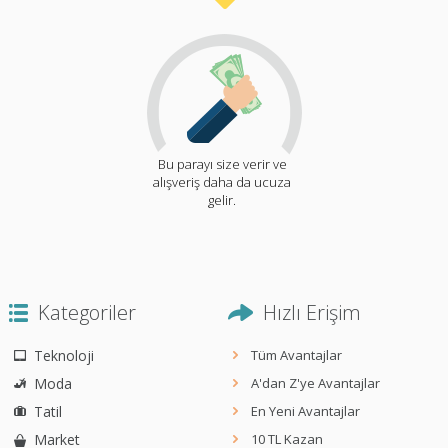
Bu parayı size verir ve
alışveriş daha da ucuza
gelir.
Kategoriler
Hızlı Erişim
Teknoloji
Tüm Avantajlar
Moda
A'dan Z'ye Avantajlar
Tatil
En Yeni Avantajlar
Market
10 TL Kazan