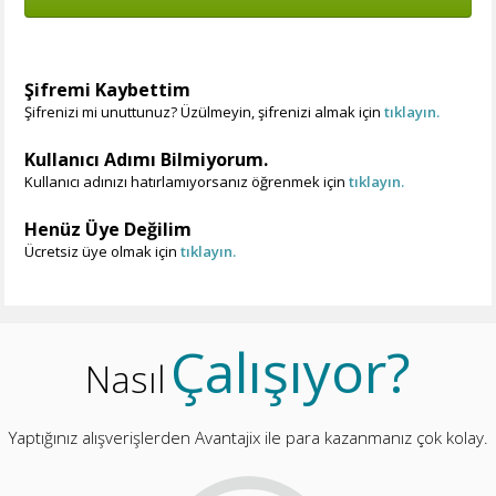
Şifremi Kaybettim
Şifrenizi mi unuttunuz? Üzülmeyin, şifrenizi almak için
tıklayın.
Kullanıcı Adımı Bilmiyorum.
Kullanıcı adınızı hatırlamıyorsanız öğrenmek için
tıklayın.
Henüz Üye Değilim
Ücretsiz üye olmak için
tıklayın.
Çalışıyor?
Nasıl
Yaptığınız alışverişlerden Avantajix ile para kazanmanız çok kolay.