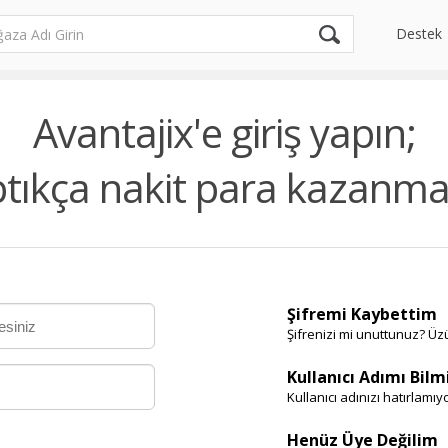
Destek
Avantajix'e giriş yapın;
aptıkça nakit para kazanma
Şifremi Kaybettim
Şifrenizi mi unuttunuz? Üzü
Kullanıcı Adımı Bil
Kullanıcı adınızı hatırlam
Henüz Üye Değilim