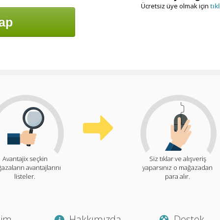
Ücretsiz üye olmak için
tık
Avantajix seçkin
Siz tıklar ve alışveriş
azaların avantajlarını
yaparsınız o mağazadan
listeler.
para alır.
şim
Hakkımızda
Destek