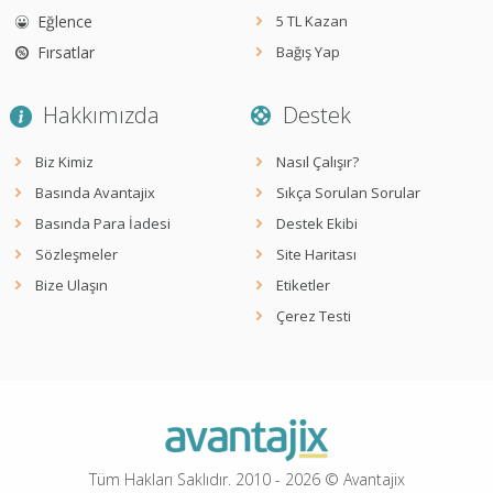
Eğlence
5 TL Kazan
Fırsatlar
Bağış Yap
Hakkımızda
Destek
Biz Kimiz
Nasıl Çalışır?
Basında Avantajix
Sıkça Sorulan Sorular
Basında Para İadesi
Destek Ekibi
Sözleşmeler
Site Haritası
Bize Ulaşın
Etiketler
Çerez Testi
Tüm Hakları Saklıdır. 2010 -
2026
© Avantajix