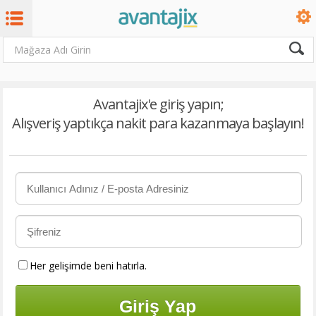
Avantajix'e giriş yapın;
Alışveriş yaptıkça nakit para kazanmaya başlayın!
Her gelişimde beni hatırla.