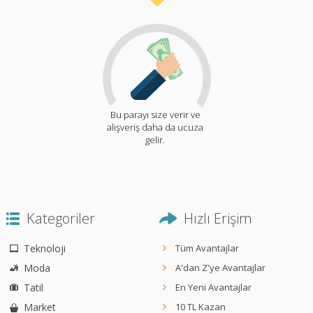
Bu parayı size verir ve
alışveriş daha da ucuza
gelir.
Kategoriler
Hızlı Erişim
Teknoloji
Tüm Avantajlar
Moda
A'dan Z'ye Avantajlar
Tatil
En Yeni Avantajlar
Market
10 TL Kazan