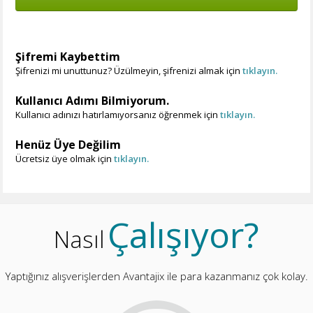
Şifremi Kaybettim
Şifrenizi mi unuttunuz? Üzülmeyin, şifrenizi almak için
tıklayın.
Kullanıcı Adımı Bilmiyorum.
Kullanıcı adınızı hatırlamıyorsanız öğrenmek için
tıklayın.
Henüz Üye Değilim
Ücretsiz üye olmak için
tıklayın.
Çalışıyor?
Nasıl
Yaptığınız alışverişlerden Avantajix ile para kazanmanız çok kolay.