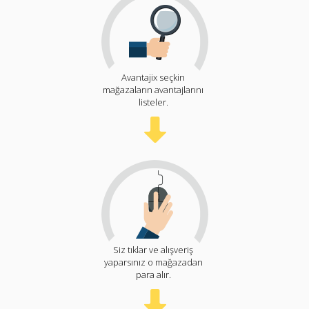
Avantajix seçkin
mağazaların avantajlarını
listeler.
Siz tıklar ve alışveriş
yaparsınız o mağazadan
para alır.