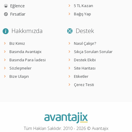
Eğlence
5 TL Kazan
Fırsatlar
Bağış Yap
Hakkımızda
Destek
Biz Kimiz
Nasıl Çalışır?
Basında Avantajix
Sıkça Sorulan Sorular
Basında Para İadesi
Destek Ekibi
Sözleşmeler
Site Haritası
Bize Ulaşın
Etiketler
Çerez Testi
Tüm Hakları Saklıdır. 2010 -
2026
© Avantajix