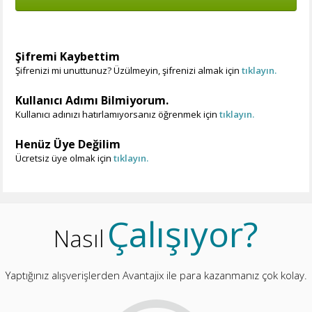
Şifremi Kaybettim
Şifrenizi mi unuttunuz? Üzülmeyin, şifrenizi almak için
tıklayın.
Kullanıcı Adımı Bilmiyorum.
Kullanıcı adınızı hatırlamıyorsanız öğrenmek için
tıklayın.
Henüz Üye Değilim
Ücretsiz üye olmak için
tıklayın.
Çalışıyor?
Nasıl
Yaptığınız alışverişlerden Avantajix ile para kazanmanız çok kolay.