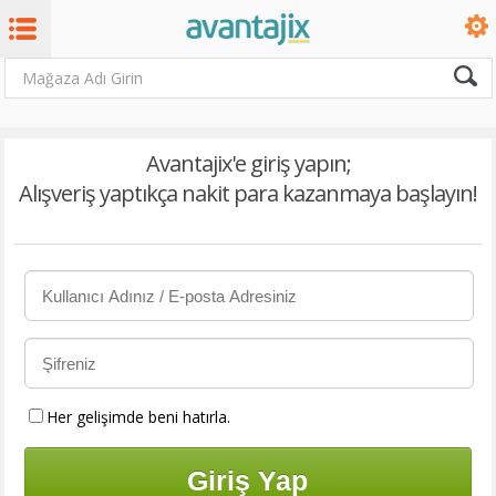
Avantajix'e giriş yapın;
Alışveriş yaptıkça nakit para kazanmaya başlayın!
Her gelişimde beni hatırla.