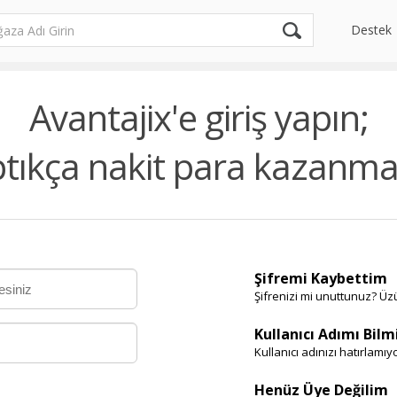
Destek
Avantajix'e giriş yapın;
aptıkça nakit para kazanma
Şifremi Kaybettim
Şifrenizi mi unuttunuz? Üzü
Kullanıcı Adımı Bil
Kullanıcı adınızı hatırlam
Henüz Üye Değilim