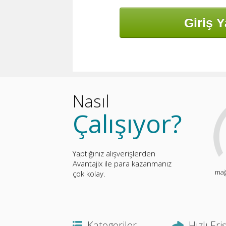
Nasıl
Çalışıyor?
Yaptığınız alışverişlerden
Avantajix ile para kazanmanız
mağ
çok kolay.
Kategoriler
Hızlı Eri