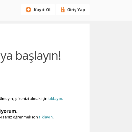
Kayıt Ol
Giriş Yap
ya başlayın!
lmeyin, şifrenizi almak için
tıklayın.
miyorum.
ıyorsanız öğrenmek için
tıklayın.