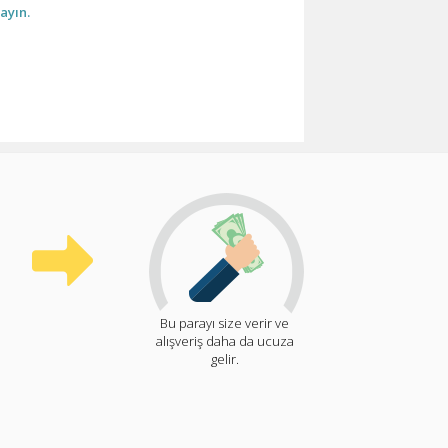
layın.
Bu parayı size verir ve
alışveriş daha da ucuza
gelir.