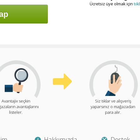
Ücretsiz üye olmak için
tık
Avantajix seçkin
Siz tıklar ve alışveriş
azaların avantajlarını
yaparsınız o mağazadan
listeler.
para alır.
şim
Hakkımızda
Destek