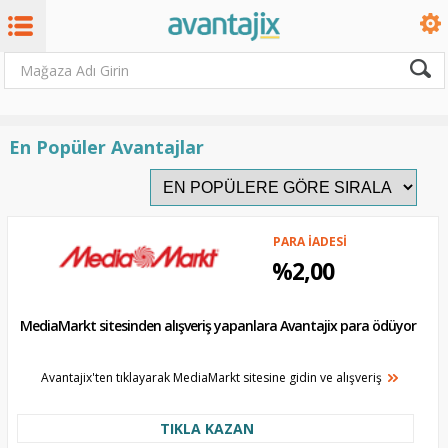
En Popüler Avantajlar
PARA İADESİ
%2,00
MediaMarkt sitesinden alışveriş yapanlara Avantajix para ödüyor
Avantajix'ten tıklayarak MediaMarkt sitesine gidin ve alışveriş
TIKLA KAZAN