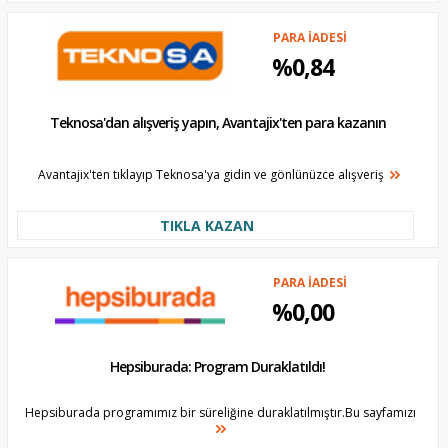
PARA İADESİ
%0,84
Teknosa'dan alışveriş yapın, Avantajix'ten para kazanın
Avantajix'ten tıklayıp Teknosa'ya gidin ve gönlünüzce alışveriş
TIKLA KAZAN
PARA İADESİ
%0,00
Hepsiburada: Program Duraklatıldı!
Hepsiburada programımız bir süreliğine duraklatılmıştır.Bu sayfamızı