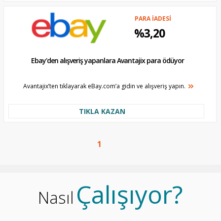
PARA İADESİ
%3,20
Ebay'den alışveriş yapanlara Avantajix para ödüyor
Avantajix’ten tıklayarak eBay.com’a gidin ve alışveriş yapın.
TIKLA KAZAN
1
Çalışıyor?
Nasıl