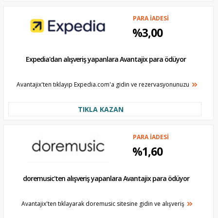
PARA İADESİ
%3,00
Expedia'dan alışveriş yapanlara Avantajix para ödüyor
Avantajix'ten tıklayıp Expedia.com'a gidin ve rezervasyonunuzu
TIKLA KAZAN
PARA İADESİ
%1,60
doremusic'ten alışveriş yapanlara Avantajix para ödüyor
Avantajix'ten tıklayarak doremusic sitesine gidin ve alışveriş