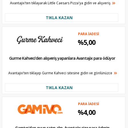
Avantajix'ten tıklayarak Little Caesars Pizza'ya gidin ve alışveriş
TIKLA KAZAN
PARA İADESİ
%5,00
Gurme Kahveci'den alışveriş yapanlara Avantajix para ödüyor
Avantajix'ten tıklayıp Gurme Kahveci sitesine gidin ve gönlünüzce
TIKLA KAZAN
PARA İADESİ
%4,00
Gamivo'dan oyun satın alın, Avantajix size para ödesin