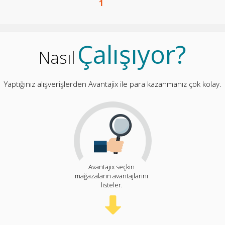
1
Çalışıyor?
Nasıl
Yaptığınız alışverişlerden Avantajix ile para kazanmanız çok kolay.
Avantajix seçkin
mağazaların avantajlarını
listeler.