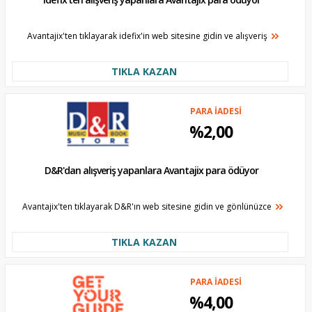
Avantajix'ten tıklayarak idefix'in web sitesine gidin ve alışveriş
TIKLA KAZAN
PARA İADESİ
%2,00
D&R'dan alışveriş yapanlara Avantajix para ödüyor
Avantajix'ten tıklayarak D&R'ın web sitesine gidin ve gönlünüzce
TIKLA KAZAN
PARA İADESİ
%4,00