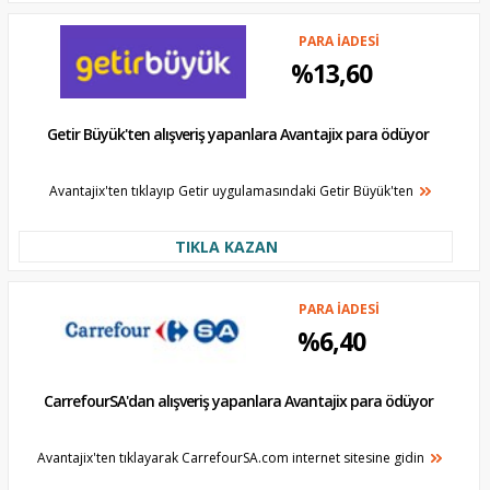
PARA İADESİ
%13,60
Getir Büyük'ten alışveriş yapanlara Avantajix para ödüyor
Avantajix'ten tıklayıp Getir uygulamasındaki Getir Büyük'ten
TIKLA KAZAN
PARA İADESİ
%6,40
CarrefourSA'dan alışveriş yapanlara Avantajix para ödüyor
Avantajix'ten tıklayarak CarrefourSA.com internet sitesine gidin