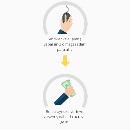
Siz tıklar ve alışveriş
yaparsınız o mağazadan
para alır.
Bu parayı size verir ve
alışveriş daha da ucuza
gelir.