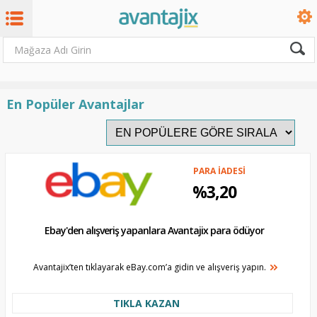
En Popüler Avantajlar
PARA İADESİ
%3,20
Ebay'den alışveriş yapanlara Avantajix para ödüyor
Avantajix’ten tıklayarak eBay.com’a gidin ve alışveriş yapın.
TIKLA KAZAN