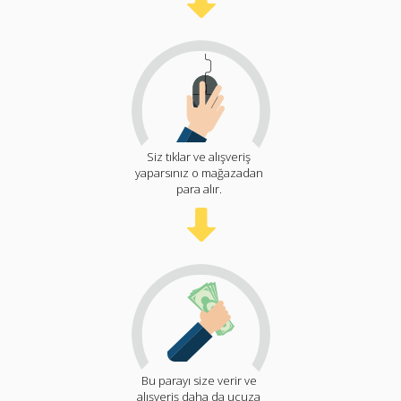
Siz tıklar ve alışveriş
yaparsınız o mağazadan
para alır.
Bu parayı size verir ve
alışveriş daha da ucuza