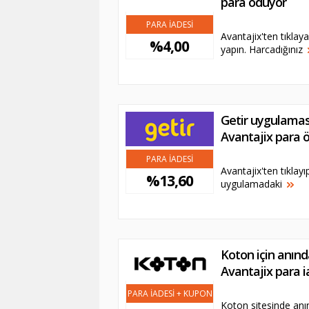
para ödüyor
PARA İADESİ
Avantajix'ten tıklay
%4,00
yapın. Harcadığınız
Getir uygulamas
Avantajix para 
PARA İADESİ
Avantajix'ten tıklay
%13,60
uygulamadaki
Koton için anın
Avantajix para i
PARA İADESİ + KUPON
Koton sitesinde anı