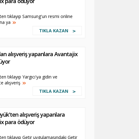
ix para ödüyor
'ten tıklayıp Samsung'un resmi online
na ya
TIKLA KAZAN
dan alışveriş yapanlara Avantajix
üyor
ten tıklayıp Yargıcı'ya gidin ve
e alışveriş
TIKLA KAZAN
yük'ten alışveriş yapanlara
ix para ödüyor
ten tıklayıp Getir uygulamasındaki Getir