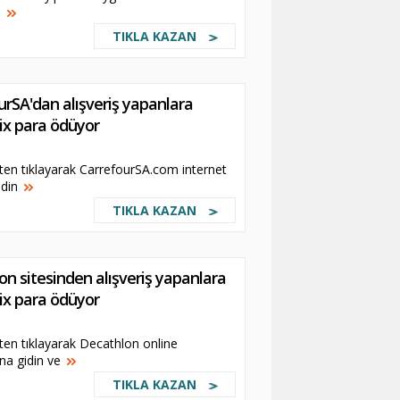
n
TIKLA KAZAN
urSA'dan alışveriş yapanlara
ix para ödüyor
'ten tıklayarak CarrefourSA.com internet
idin
TIKLA KAZAN
on sitesinden alışveriş yapanlara
ix para ödüyor
'ten tıklayarak Decathlon online
na gidin ve
TIKLA KAZAN