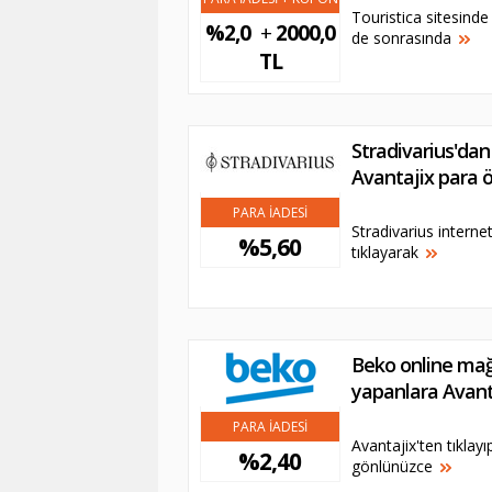
Touristica sitesind
%2,0
+
2000,0
de sonrasında
TL
Stradivarius'dan
Avantajix para 
PARA İADESİ
Stradivarius internet
%5,60
tıklayarak
Beko online mağ
yapanlara Avant
PARA İADESİ
Avantajix'ten tıklay
%2,40
gönlünüzce