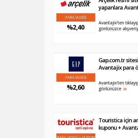
Arçelik resmi sit
yapanlara Avant
PARA İADESİ
Avantajix'ten tıklayı
%2,40
gönlünüzce alışveri
Gap.com.tr sites
Avantajix para 
PARA İADESİ
Avantajix'ten tıklay
%2,60
gönlünüzce
Touristica için 
kuponu + Avanta
PARA İADESİ + KUPON