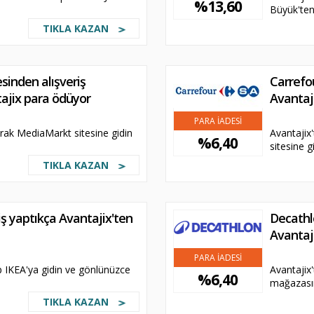
%13,60
Büyük'te
TIKLA KAZAN
sinden alışveriş
Carrefo
ajix para ödüyor
Avantaj
PARA İADESİ
arak MediaMarkt sitesine gidin
Avantajix
%6,40
sitesine g
TIKLA KAZAN
iş yaptıkça Avantajix'ten
Decathl
Avantaj
PARA İADESİ
ıp IKEA'ya gidin ve gönlünüzce
Avantajix
%6,40
mağazası
TIKLA KAZAN