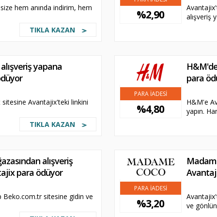
e size hem anında indirim, hem
Avantajix'
%2,90
alışveriş 
TIKLA KAZAN
 alışveriş yapana
H&M'den
ödüyor
para öd
PARA İADESİ
 sitesine Avantajix'teki linkini
H&M'e Avan
%4,80
yapın. Ha
TIKLA KAZAN
azasından alışveriş
Madame 
ajix para ödüyor
Avantaj
PARA İADESİ
ıp Beko.com.tr sitesine gidin ve
Avantajix
%3,20
ve gönlü