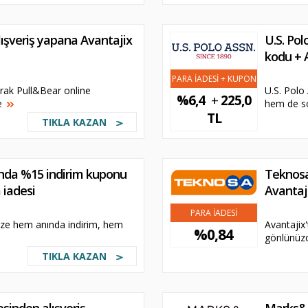
ışveriş yapana Avantajix
U.S. Pol
kodu + 
PARA İADESİ + KUPON
arak Pull&Bear online
U.S. Polo
%6,4
+
225,0
e
hem de s
TL
TIKLA KAZAN
ında %15 indirim kuponu
Teknosa'
 iadesi
Avantaj
PARA İADESİ
ize hem anında indirim, hem
Avantajix'
%0,84
gönlünüzc
TIKLA KAZAN