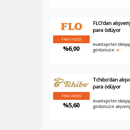
FLO'dan alışveri
para ödüyor
PARA İADESİ
Avantajix'ten tıklay
%6,00
gönlünüzce
Tchibo'dan alışv
para ödüyor
PARA İADESİ
Avantajix'ten tıklayı
%5,60
gönlünüzce alışveri