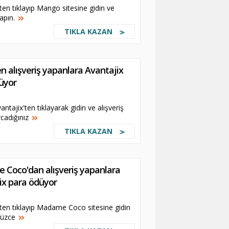
ten tıklayıp Mango sitesine gidin ve
yapın.
TIKLA KAZAN
 alışveriş yapanlara Avantajix
üyor
tajix'ten tıklayarak gidin ve alışveriş
rcadığınız
TIKLA KAZAN
Coco'dan alışveriş yapanlara
ix para ödüyor
'ten tıklayıp Madame Coco sitesine gidin
nüzce