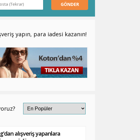
veriş yapın, para iadesi kazanın!
yoruz?
'dan alışveriş yapanlara