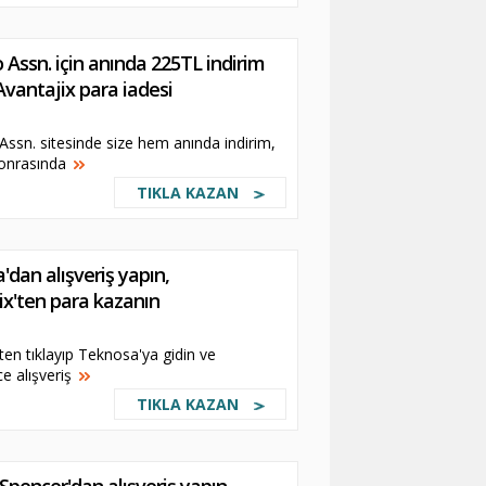
o Assn. için anında 225TL indirim
Avantajix para iadesi
 Assn. sitesinde size hem anında indirim,
onrasında
TIKLA KAZAN
dan alışveriş yapın,
ix'ten para kazanın
ten tıklayıp Teknosa'ya gidin ve
e alışveriş
TIKLA KAZAN