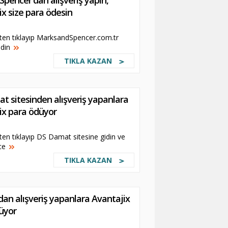
pencer'dan alışveriş yapın,
ix size para ödesin
'ten tıklayıp MarksandSpencer.com.tr
idin
TIKLA KAZAN
t sitesinden alışveriş yapanlara
ix para ödüyor
'ten tıklayıp DS Damat sitesine gidin ve
ce
TIKLA KAZAN
an alışveriş yapanlara Avantajix
üyor