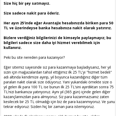
Size hiç bir şey satmayız.
Size sadece nakit para öderiz.
Her ayın 25’inde eğer Avantajix hesabınızda biriken para 50
TL ve üzerindeyse banka hesabınıza nakit olarak yatırırız.
Bizlere verdiğiniz bilgilerinizi de kimseyle paylaşmayız; bu
bilgileri sadece size daha iyi hizmet verebilmek için
kullanırız.
Peki bu site nereden para kazanıyor?
Eğer sitemiz sayesinde siz para kazanmaya başladıysanız, her yıl
sizin için mağazalardan tahsil ettiğimiz ilk 25 TL’yi "hizmet bedeli"
adı altında kendimize ayırıp, yıl boyunca kazandığınız diğer tüm
paraları nakit olarak size ödüyoruz. Yani yukarıdaki örnekte size o
yıl gelen ilk para 100 TL ise bunun ilk 25 TL’sini ayırdıktan sonra 75
TL’nizi bankanıza yatırıyoruz. Aynı yıl (365 gün) içinde gelen diğer
kazançlarınızdan para almıyoruz. Siz para kazanmazsanız zaten
kesilecek bir 25 TL olmadığı için biz de para kazanmıyoruz. Ve şunu
tekrar ediyoruz: Sizden hiç bir zaman para istemiyoruz.