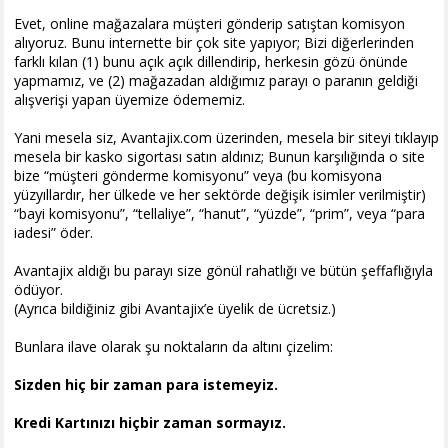
Evet, online mağazalara müşteri gönderip satıştan komisyon
alıyoruz. Bunu internette bir çok site yapıyor; Bizi diğerlerinden
farklı kılan (1) bunu açık açık dillendirip, herkesin gözü önünde
yapmamız, ve (2) mağazadan aldığımız parayı o paranın geldiği
alışverişi yapan üyemize ödememiz.
Yani mesela siz, Avantajix.com üzerinden, mesela bir siteyi tıklayıp
mesela bir kasko sigortası satın aldınız; Bunun karşılığında o site
bize “müşteri gönderme komisyonu” veya (bu komisyona
yüzyıllardır, her ülkede ve her sektörde değişik isimler verilmiştir)
“bayi komisyonu”, “tellaliye”, “hanut”, “yüzde”, “prim”, veya “para
iadesi” öder.
Avantajix aldığı bu parayı size gönül rahatlığı ve bütün şeffaflığıyla
ödüyor.
(Ayrıca bildiğiniz gibi Avantajix’e üyelik de ücretsiz.)
Bunlara ilave olarak şu noktaların da altını çizelim:
Sizden hiç bir zaman para istemeyiz.
Kredi Kartınızı hiçbir zaman sormayız.