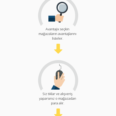
Avantajix seçkin
mağazaların avantajlarını
listeler.
Siz tıklar ve alışveriş
yaparsınız o mağazadan
para alır.