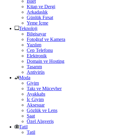
Bilet
Kitap ve Dergi
Arkadaşlık
Günlük Fırsat
Yeme İçme
Teknoloji
Bilgisayar
Fotoğraf ve Kamera
Yazılım
Cep Telefonu
Elektronik
Domain ve Hosting
Tasarım
Antivirüs
Moda
Giyim
Takı ve Mücevher
Ayakkabı
İç Giyim
Aksesuar
Gözlük ve Lens
Saat
Özel Alışveriş
Tatil
Tatil