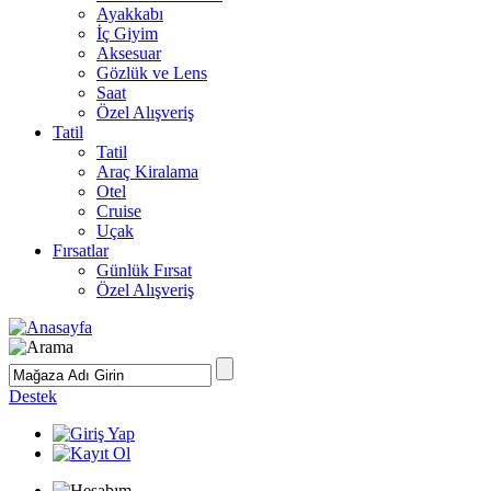
Ayakkabı
İç Giyim
Aksesuar
Gözlük ve Lens
Saat
Özel Alışveriş
Tatil
Tatil
Araç Kiralama
Otel
Cruise
Uçak
Fırsatlar
Günlük Fırsat
Özel Alışveriş
Destek