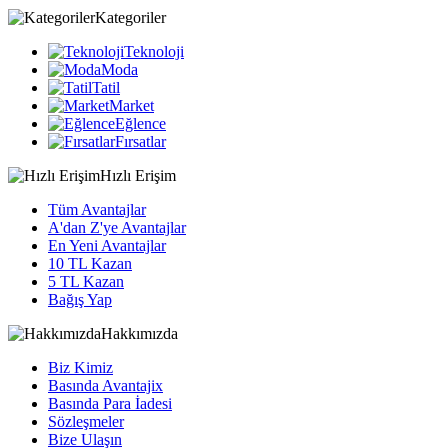
Kategoriler
Teknoloji
Moda
Tatil
Market
Eğlence
Fırsatlar
Hızlı Erişim
Tüm Avantajlar
A'dan Z'ye Avantajlar
En Yeni Avantajlar
10 TL Kazan
5 TL Kazan
Bağış Yap
Hakkımızda
Biz Kimiz
Basında Avantajix
Basında Para İadesi
Sözleşmeler
Bize Ulaşın