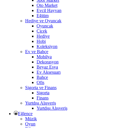
Spor Market
Oto Market
Evcil Hayvan
Eğitim
Hediye ve Oyuncak
Oyuncak
Çiçek
Hediye
Hobi
Koleksiyon
Ev ve Bahçe
Mobilya
Dekorasyon
Beyaz Eşya
Ev Aksesuarı
Bahçe
Ofis
Sigorta ve Finans
Sigorta
Finans
Yurtdışı Alışveriş
Yurtdışı Alışveriş
Eğlence
Müzik
Oyun