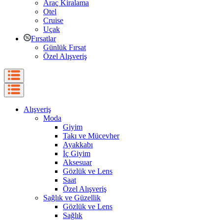
Araç Kiralama
Otel
Cruise
Uçak
Fırsatlar
Günlük Fırsat
Özel Alışveriş
Alışveriş
Moda
Giyim
Takı ve Mücevher
Ayakkabı
İç Giyim
Aksesuar
Gözlük ve Lens
Saat
Özel Alışveriş
Sağlık ve Güzellik
Gözlük ve Lens
Sağlık