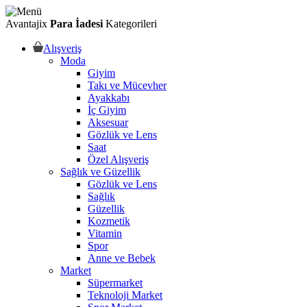
Avantajix
Para İadesi
Kategorileri
Alışveriş
Moda
Giyim
Takı ve Mücevher
Ayakkabı
İç Giyim
Aksesuar
Gözlük ve Lens
Saat
Özel Alışveriş
Sağlık ve Güzellik
Gözlük ve Lens
Sağlık
Güzellik
Kozmetik
Vitamin
Spor
Anne ve Bebek
Market
Süpermarket
Teknoloji Market