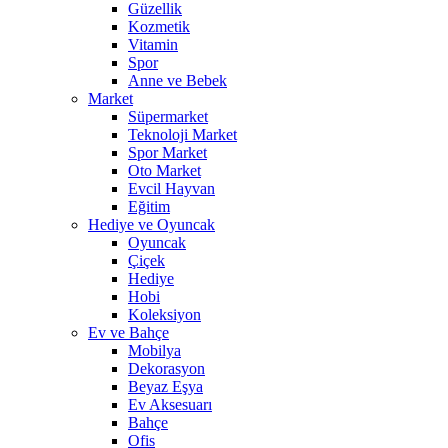
Güzellik
Kozmetik
Vitamin
Spor
Anne ve Bebek
Market
Süpermarket
Teknoloji Market
Spor Market
Oto Market
Evcil Hayvan
Eğitim
Hediye ve Oyuncak
Oyuncak
Çiçek
Hediye
Hobi
Koleksiyon
Ev ve Bahçe
Mobilya
Dekorasyon
Beyaz Eşya
Ev Aksesuarı
Bahçe
Ofis