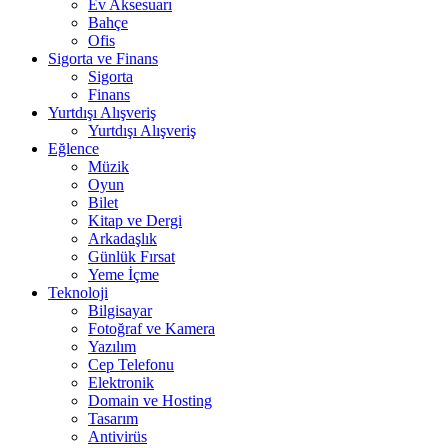
Ev Aksesuarı
Bahçe
Ofis
Sigorta ve Finans
Sigorta
Finans
Yurtdışı Alışveriş
Yurtdışı Alışveriş
Eğlence
Müzik
Oyun
Bilet
Kitap ve Dergi
Arkadaşlık
Günlük Fırsat
Yeme İçme
Teknoloji
Bilgisayar
Fotoğraf ve Kamera
Yazılım
Cep Telefonu
Elektronik
Domain ve Hosting
Tasarım
Antivirüs