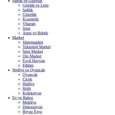
Sağlık ve Güzellik
Gözlük ve Lens
Sağlık
Güzellik
Kozmetik
Vitamin
Spor
Anne ve Bebek
Market
Süpermarket
Teknoloji Market
Spor Market
Oto Market
Evcil Hayvan
Eğitim
Hediye ve Oyuncak
Oyuncak
Çiçek
Hediye
Hobi
Koleksiyon
Ev ve Bahçe
Mobilya
Dekorasyon
Beyaz Eşya