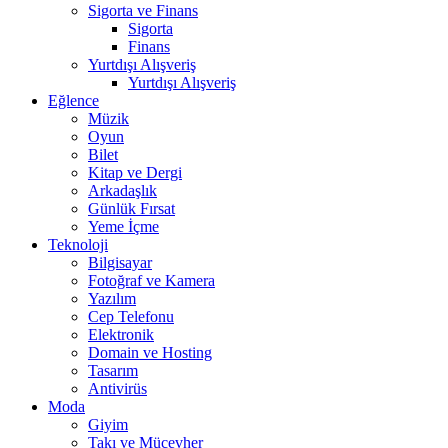
Sigorta ve Finans
Sigorta
Finans
Yurtdışı Alışveriş
Yurtdışı Alışveriş
Eğlence
Müzik
Oyun
Bilet
Kitap ve Dergi
Arkadaşlık
Günlük Fırsat
Yeme İçme
Teknoloji
Bilgisayar
Fotoğraf ve Kamera
Yazılım
Cep Telefonu
Elektronik
Domain ve Hosting
Tasarım
Antivirüs
Moda
Giyim
Takı ve Mücevher