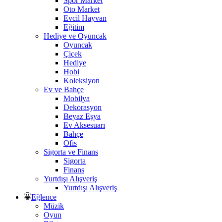
Spor Market
Oto Market
Evcil Hayvan
Eğitim
Hediye ve Oyuncak
Oyuncak
Çiçek
Hediye
Hobi
Koleksiyon
Ev ve Bahçe
Mobilya
Dekorasyon
Beyaz Eşya
Ev Aksesuarı
Bahçe
Ofis
Sigorta ve Finans
Sigorta
Finans
Yurtdışı Alışveriş
Yurtdışı Alışveriş
Eğlence
Müzik
Oyun