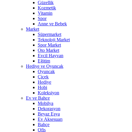
Güzellik
Kozmetik
Vitamin
Spor
Anne ve Bebek
Market
Süpermarket
Teknoloji Market
Spor Market
Oto Market
Evcil Hayvan
Eğitim
Hediye ve Oyuncak
Oyuncak
Çiçek
Hediye
Hobi
Koleksiyon
Ev ve Bahçe
Mobilya
Dekorasyon
Beyaz Eşya
Ev Aksesuarı
Bahçe
Ofis