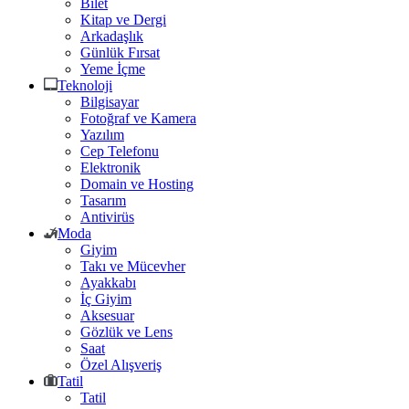
Bilet
Kitap ve Dergi
Arkadaşlık
Günlük Fırsat
Yeme İçme
Teknoloji
Bilgisayar
Fotoğraf ve Kamera
Yazılım
Cep Telefonu
Elektronik
Domain ve Hosting
Tasarım
Antivirüs
Moda
Giyim
Takı ve Mücevher
Ayakkabı
İç Giyim
Aksesuar
Gözlük ve Lens
Saat
Özel Alışveriş
Tatil
Tatil