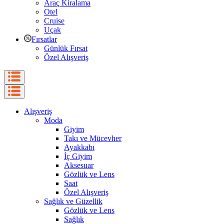
Araç Kiralama
Otel
Cruise
Uçak
Fırsatlar
Günlük Fırsat
Özel Alışveriş
Alışveriş
Moda
Giyim
Takı ve Mücevher
Ayakkabı
İç Giyim
Aksesuar
Gözlük ve Lens
Saat
Özel Alışveriş
Sağlık ve Güzellik
Gözlük ve Lens
Sağlık