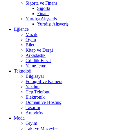
Sigorta ve Finans
Sigorta
Finans
Yurtdışı Alışveriş
Yurtdışı Alışveriş
Eğlence
Müzik
Oyun
Bilet
Kitap ve Dergi
Arkadaşlık
Günlük Fırsat
Yeme İçme
Teknoloji
Bilgisayar
Fotoğraf ve Kamera
Yazılım
Cep Telefonu
Elektronik
Domain ve Hosting
Tasarım
Antivirüs
Moda
Giyim
Takı ve Mücevher