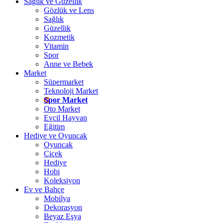
Sağlık ve Güzellik
Gözlük ve Lens
Sağlık
Güzellik
Kozmetik
Vitamin
Spor
Anne ve Bebek
Market
Süpermarket
Teknoloji Market
Spor Market
Oto Market
Evcil Hayvan
Eğitim
Hediye ve Oyuncak
Oyuncak
Çiçek
Hediye
Hobi
Koleksiyon
Ev ve Bahçe
Mobilya
Dekorasyon
Beyaz Eşya