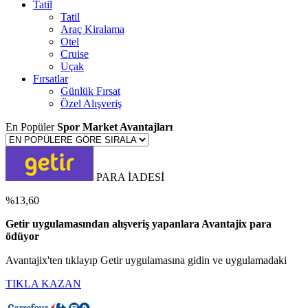
Tatil
Tatil
Araç Kiralama
Otel
Cruise
Uçak
Fırsatlar
Günlük Fırsat
Özel Alışveriş
En Popüler
Spor Market Avantajları
PARA İADESİ
%13,60
Getir uygulamasından alışveriş yapanlara Avantajix para
ödüyor
Avantajix'ten tıklayıp Getir uygulamasına gidin ve uygulamadaki
TIKLA KAZAN