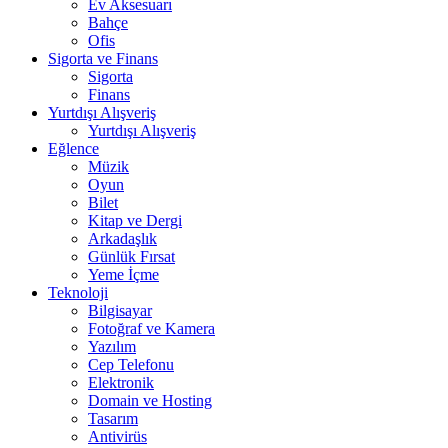
Ev Aksesuarı
Bahçe
Ofis
Sigorta ve Finans
Sigorta
Finans
Yurtdışı Alışveriş
Yurtdışı Alışveriş
Eğlence
Müzik
Oyun
Bilet
Kitap ve Dergi
Arkadaşlık
Günlük Fırsat
Yeme İçme
Teknoloji
Bilgisayar
Fotoğraf ve Kamera
Yazılım
Cep Telefonu
Elektronik
Domain ve Hosting
Tasarım
Antivirüs