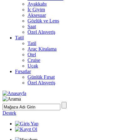
Ayakkabı
İç Giyim
Aksesuar
Gözlük ve Lens
Saat
Özel Alışveriş
Tatil
Tatil
Araç Kiralama
Otel
Cruise
Uçak
Fırsatlar
Günlük Fırsat
Özel Alışveriş
Destek