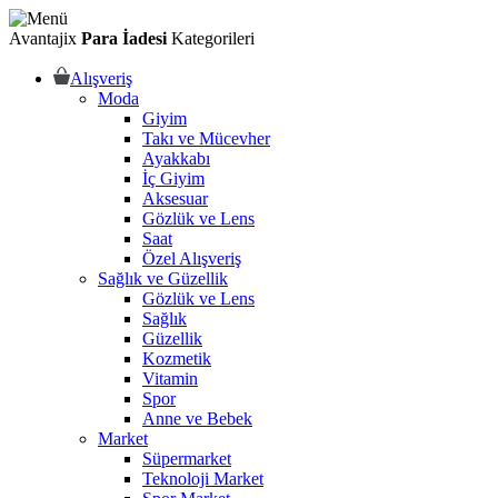
Avantajix
Para İadesi
Kategorileri
Alışveriş
Moda
Giyim
Takı ve Mücevher
Ayakkabı
İç Giyim
Aksesuar
Gözlük ve Lens
Saat
Özel Alışveriş
Sağlık ve Güzellik
Gözlük ve Lens
Sağlık
Güzellik
Kozmetik
Vitamin
Spor
Anne ve Bebek
Market
Süpermarket
Teknoloji Market