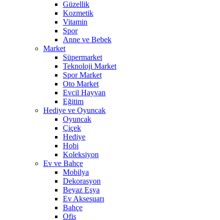
Güzellik
Kozmetik
Vitamin
Spor
Anne ve Bebek
Market
Süpermarket
Teknoloji Market
Spor Market
Oto Market
Evcil Hayvan
Eğitim
Hediye ve Oyuncak
Oyuncak
Çiçek
Hediye
Hobi
Koleksiyon
Ev ve Bahçe
Mobilya
Dekorasyon
Beyaz Eşya
Ev Aksesuarı
Bahçe
Ofis