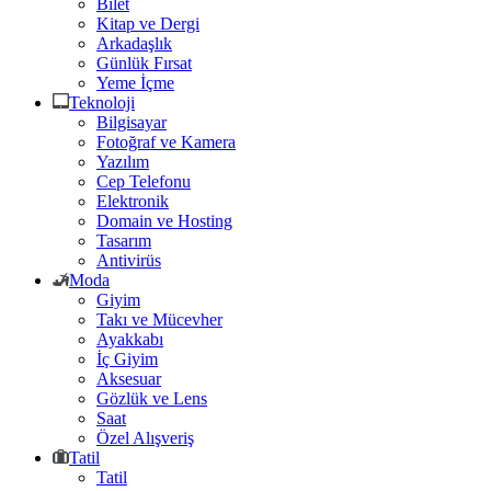
Bilet
Kitap ve Dergi
Arkadaşlık
Günlük Fırsat
Yeme İçme
Teknoloji
Bilgisayar
Fotoğraf ve Kamera
Yazılım
Cep Telefonu
Elektronik
Domain ve Hosting
Tasarım
Antivirüs
Moda
Giyim
Takı ve Mücevher
Ayakkabı
İç Giyim
Aksesuar
Gözlük ve Lens
Saat
Özel Alışveriş
Tatil
Tatil