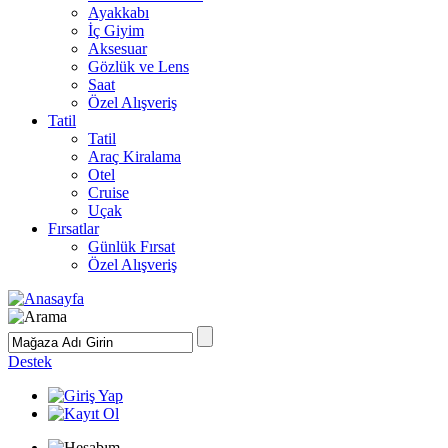
Ayakkabı
İç Giyim
Aksesuar
Gözlük ve Lens
Saat
Özel Alışveriş
Tatil
Tatil
Araç Kiralama
Otel
Cruise
Uçak
Fırsatlar
Günlük Fırsat
Özel Alışveriş
Destek