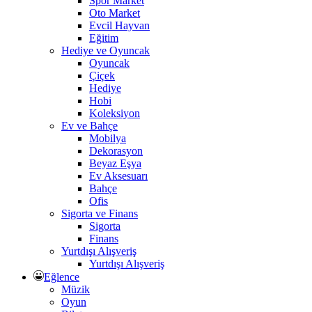
Spor Market
Oto Market
Evcil Hayvan
Eğitim
Hediye ve Oyuncak
Oyuncak
Çiçek
Hediye
Hobi
Koleksiyon
Ev ve Bahçe
Mobilya
Dekorasyon
Beyaz Eşya
Ev Aksesuarı
Bahçe
Ofis
Sigorta ve Finans
Sigorta
Finans
Yurtdışı Alışveriş
Yurtdışı Alışveriş
Eğlence
Müzik
Oyun