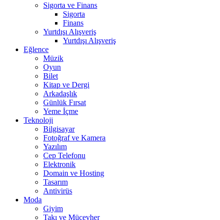
Sigorta ve Finans
Sigorta
Finans
Yurtdışı Alışveriş
Yurtdışı Alışveriş
Eğlence
Müzik
Oyun
Bilet
Kitap ve Dergi
Arkadaşlık
Günlük Fırsat
Yeme İçme
Teknoloji
Bilgisayar
Fotoğraf ve Kamera
Yazılım
Cep Telefonu
Elektronik
Domain ve Hosting
Tasarım
Antivirüs
Moda
Giyim
Takı ve Mücevher