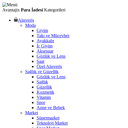
Avantajix
Para İadesi
Kategorileri
Alışveriş
Moda
Giyim
Takı ve Mücevher
Ayakkabı
İç Giyim
Aksesuar
Gözlük ve Lens
Saat
Özel Alışveriş
Sağlık ve Güzellik
Gözlük ve Lens
Sağlık
Güzellik
Kozmetik
Vitamin
Spor
Anne ve Bebek
Market
Süpermarket
Teknoloji Market