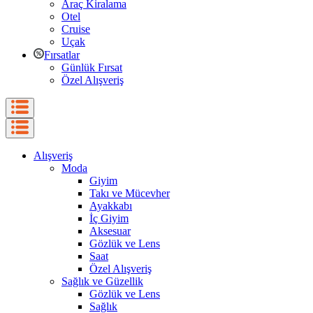
Araç Kiralama
Otel
Cruise
Uçak
Fırsatlar
Günlük Fırsat
Özel Alışveriş
Alışveriş
Moda
Giyim
Takı ve Mücevher
Ayakkabı
İç Giyim
Aksesuar
Gözlük ve Lens
Saat
Özel Alışveriş
Sağlık ve Güzellik
Gözlük ve Lens
Sağlık