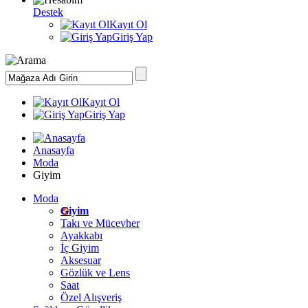
Destek
Kayıt Ol
Giriş Yap
Kayıt Ol
Giriş Yap
Anasayfa
Moda
Giyim
Moda
Giyim
Takı ve Mücevher
Ayakkabı
İç Giyim
Aksesuar
Gözlük ve Lens
Saat
Özel Alışveriş