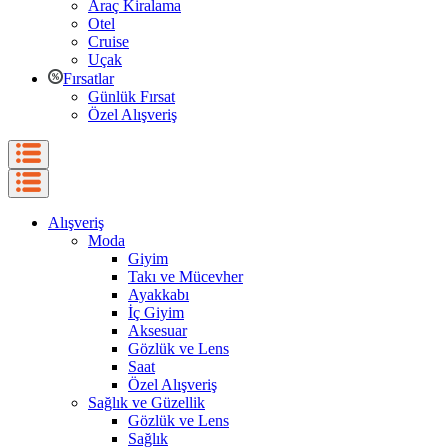
Araç Kiralama
Otel
Cruise
Uçak
Fırsatlar
Günlük Fırsat
Özel Alışveriş
Alışveriş
Moda
Giyim
Takı ve Mücevher
Ayakkabı
İç Giyim
Aksesuar
Gözlük ve Lens
Saat
Özel Alışveriş
Sağlık ve Güzellik
Gözlük ve Lens
Sağlık