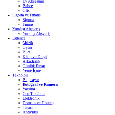
Ev Aksesuarı
Bahçe
Ofis
Sigorta ve Finans
Sigorta
Finans
Yurtdışı Alışveriş
Yurtdışı Alışveriş
Eğlence
Müzik
Oyun
Bilet
Kitap ve Dergi
Arkadaşlık
Günlük Fırsat
Yeme İçme
Teknoloji
Bilgisayar
Fotoğraf ve Kamera
Yazılım
Cep Telefonu
Elektronik
Domain ve Hosting
Tasarım
Antivirüs