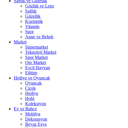
Sağlık ve Güzellik
Gözlük ve Lens
Sağlık
Güzellik
Kozmetik
Vitamin
Spor
Anne ve Bebek
Market
Süpermarket
Teknoloji Market
Spor Market
Oto Market
Evcil Hayvan
Eğitim
Hediye ve Oyuncak
Oyuncak
Çiçek
Hediye
Hobi
Koleksiyon
Ev ve Bahçe
Mobilya
Dekorasyon
Beyaz Eşya