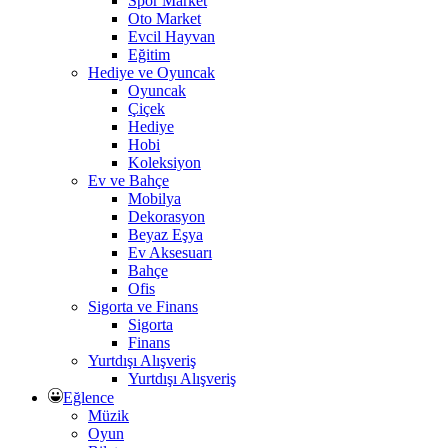
Spor Market
Oto Market
Evcil Hayvan
Eğitim
Hediye ve Oyuncak
Oyuncak
Çiçek
Hediye
Hobi
Koleksiyon
Ev ve Bahçe
Mobilya
Dekorasyon
Beyaz Eşya
Ev Aksesuarı
Bahçe
Ofis
Sigorta ve Finans
Sigorta
Finans
Yurtdışı Alışveriş
Yurtdışı Alışveriş
Eğlence
Müzik
Oyun