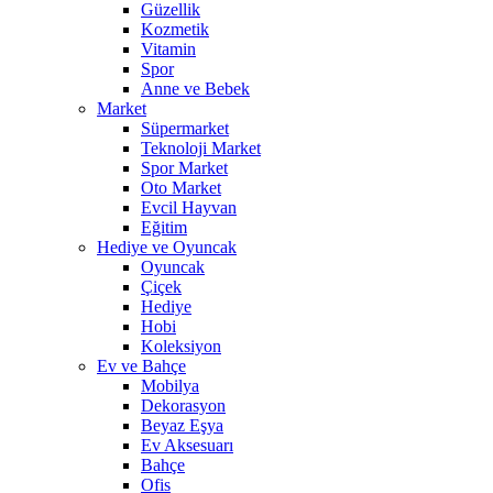
Güzellik
Kozmetik
Vitamin
Spor
Anne ve Bebek
Market
Süpermarket
Teknoloji Market
Spor Market
Oto Market
Evcil Hayvan
Eğitim
Hediye ve Oyuncak
Oyuncak
Çiçek
Hediye
Hobi
Koleksiyon
Ev ve Bahçe
Mobilya
Dekorasyon
Beyaz Eşya
Ev Aksesuarı
Bahçe
Ofis