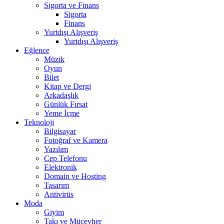
Sigorta ve Finans
Sigorta
Finans
Yurtdışı Alışveriş
Yurtdışı Alışveriş
Eğlence
Müzik
Oyun
Bilet
Kitap ve Dergi
Arkadaşlık
Günlük Fırsat
Yeme İçme
Teknoloji
Bilgisayar
Fotoğraf ve Kamera
Yazılım
Cep Telefonu
Elektronik
Domain ve Hosting
Tasarım
Antivirüs
Moda
Giyim
Takı ve Mücevher