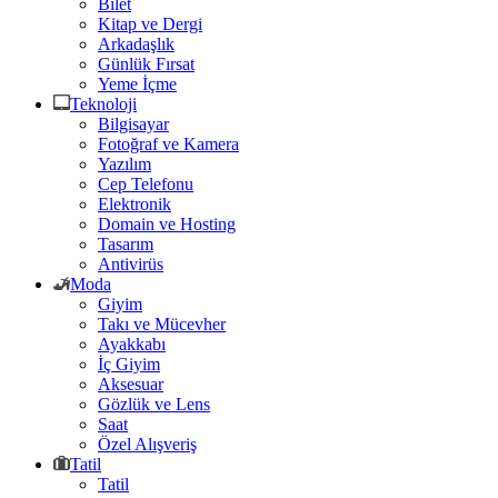
Bilet
Kitap ve Dergi
Arkadaşlık
Günlük Fırsat
Yeme İçme
Teknoloji
Bilgisayar
Fotoğraf ve Kamera
Yazılım
Cep Telefonu
Elektronik
Domain ve Hosting
Tasarım
Antivirüs
Moda
Giyim
Takı ve Mücevher
Ayakkabı
İç Giyim
Aksesuar
Gözlük ve Lens
Saat
Özel Alışveriş
Tatil
Tatil