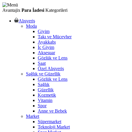
Avantajix
Para İadesi
Kategorileri
Alışveriş
Moda
Giyim
Takı ve Mücevher
Ayakkabı
İç Giyim
Aksesuar
Gözlük ve Lens
Saat
Özel Alışveriş
Sağlık ve Güzellik
Gözlük ve Lens
Sağlık
Güzellik
Kozmetik
Vitamin
Spor
Anne ve Bebek
Market
Süpermarket
Teknoloji Market