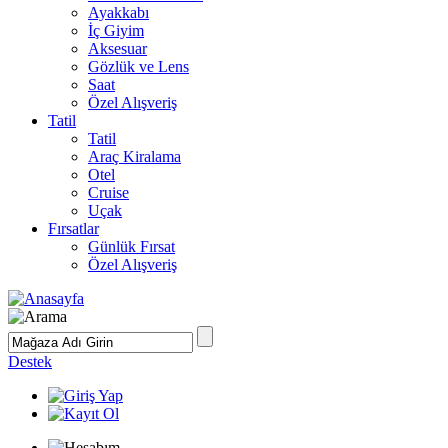
Ayakkabı
İç Giyim
Aksesuar
Gözlük ve Lens
Saat
Özel Alışveriş
Tatil
Tatil
Araç Kiralama
Otel
Cruise
Uçak
Fırsatlar
Günlük Fırsat
Özel Alışveriş
Destek