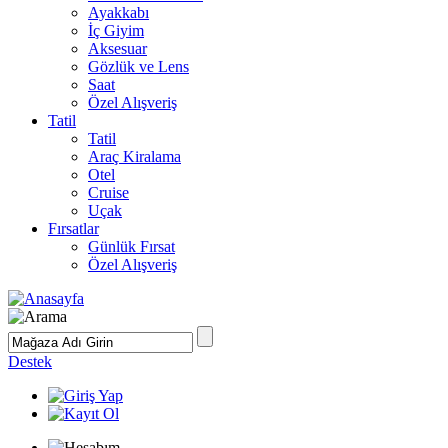
Ayakkabı
İç Giyim
Aksesuar
Gözlük ve Lens
Saat
Özel Alışveriş
Tatil
Tatil
Araç Kiralama
Otel
Cruise
Uçak
Fırsatlar
Günlük Fırsat
Özel Alışveriş
Destek