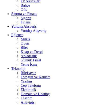
Ev Aksesuarı
Bahçe
Ofis
Sigorta ve Finans
Sigorta
Finans
Yurtdışı Alışveriş
Yurtdışı Alışveriş
Eğlence
Müzik
Oyun
Bilet
Kitap ve Dergi
Arkadaşlık
Günlük Fırsat
Yeme İçme
Teknoloji
Bilgisayar
Fotoğraf ve Kamera
Yazılım
Cep Telefonu
Elektronik
Domain ve Hosting
Tasarım
Antivirüs