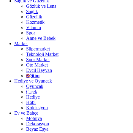
Sağlık ve Güzellik
Gözlük ve Lens
Sağlık
Güzellik
Kozmetik
Vitamin
Spor
Anne ve Bebek
Market
Süpermarket
Teknoloji Market
Spor Market
Oto Market
Evcil Hayvan
Eğitim
Hediye ve Oyuncak
Oyuncak
Çiçek
Hediye
Hobi
Koleksiyon
Ev ve Bahçe
Mobilya
Dekorasyon
Beyaz Eşya