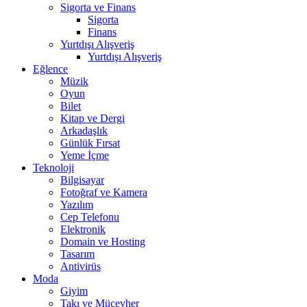
Sigorta ve Finans
Sigorta
Finans
Yurtdışı Alışveriş
Yurtdışı Alışveriş
Eğlence
Müzik
Oyun
Bilet
Kitap ve Dergi
Arkadaşlık
Günlük Fırsat
Yeme İçme
Teknoloji
Bilgisayar
Fotoğraf ve Kamera
Yazılım
Cep Telefonu
Elektronik
Domain ve Hosting
Tasarım
Antivirüs
Moda
Giyim
Takı ve Mücevher