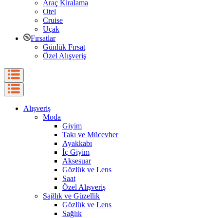
Araç Kiralama
Otel
Cruise
Uçak
Fırsatlar
Günlük Fırsat
Özel Alışveriş
Alışveriş
Moda
Giyim
Takı ve Mücevher
Ayakkabı
İç Giyim
Aksesuar
Gözlük ve Lens
Saat
Özel Alışveriş
Sağlık ve Güzellik
Gözlük ve Lens
Sağlık