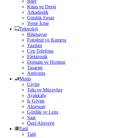
Bilet
Kitap ve Dergi
Arkadaşlık
Günlük Fırsat
Yeme İçme
Teknoloji
Bilgisayar
Fotoğraf ve Kamera
Yazılım
Cep Telefonu
Elektronik
Domain ve Hosting
Tasarım
Antivirüs
Moda
Giyim
Takı ve Mücevher
Ayakkabı
İç Giyim
Aksesuar
Gözlük ve Lens
Saat
Özel Alışveriş
Tatil
Tatil