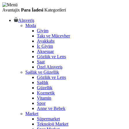
Avantajix
Para İadesi
Kategorileri
Alışveriş
Moda
Giyim
Takı ve Mücevher
Ayakkabı
İç Giyim
Aksesuar
Gözlük ve Lens
Saat
Özel Alışveriş
Sağlık ve Güzellik
Gözlük ve Lens
Sağlık
Güzellik
Kozmetik
Vitamin
Spor
Anne ve Bebek
Market
Süpermarket
Teknoloji Market