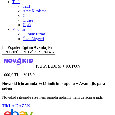
Tatil
Tatil
Araç Kiralama
Otel
Cruise
Uçak
Fırsatlar
Günlük Fırsat
Özel Alışveriş
En Popüler
Eğitim Avantajları
PARA İADESİ + KUPON
1000,0 TL
+
%15,0
Novakid için anında %15 indirim kuponu + Avantajix para
iadesi
Novakid sitesinde size hem anında indirim, hem de sonrasında
TIKLA KAZAN