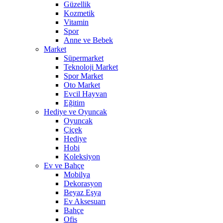
Güzellik
Kozmetik
Vitamin
Spor
Anne ve Bebek
Market
Süpermarket
Teknoloji Market
Spor Market
Oto Market
Evcil Hayvan
Eğitim
Hediye ve Oyuncak
Oyuncak
Çiçek
Hediye
Hobi
Koleksiyon
Ev ve Bahçe
Mobilya
Dekorasyon
Beyaz Eşya
Ev Aksesuarı
Bahçe
Ofis