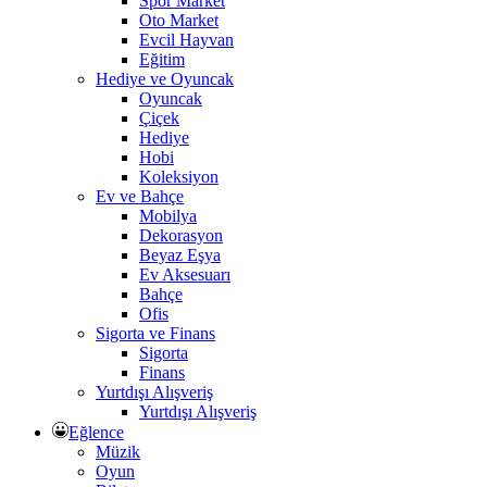
Spor Market
Oto Market
Evcil Hayvan
Eğitim
Hediye ve Oyuncak
Oyuncak
Çiçek
Hediye
Hobi
Koleksiyon
Ev ve Bahçe
Mobilya
Dekorasyon
Beyaz Eşya
Ev Aksesuarı
Bahçe
Ofis
Sigorta ve Finans
Sigorta
Finans
Yurtdışı Alışveriş
Yurtdışı Alışveriş
Eğlence
Müzik
Oyun